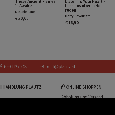
These Ancient Flames
Listen To Your Heart -
1: Awake
Lass uns über Liebe
reden
Melanie Lane
Betty Cayouette
€ 20,60
€ 16,50
(0)3112 / 2485
buch@plautz.at
HHANDLUNG PLAUTZ
ONLINE SHOPPEN
k
Abholung und Versand
Team
Zahlungsmethoden
e
Widerrufsrecht