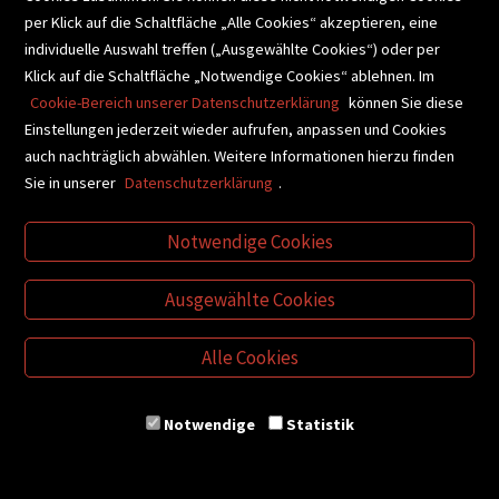
etwaige Kosten der Sendung durch den Verbraucher zu
per Klick auf die Schaltfläche „Alle Cookies“ akzeptieren, eine
tragen. Mangelhafte Ware ist daher nur auf unseren
individuelle Auswahl treffen („Ausgewählte Cookies“) oder per
ausdrücklichen Wunsch hin zurück zu senden.
Klick auf die Schaltfläche „Notwendige Cookies“ ablehnen. Im
Cookie-Bereich unserer Datenschutzerklärung
können Sie diese
Einstellungen jederzeit wieder aufrufen, anpassen und Cookies
10.5 Ist der Kunde ein Unternehmer, hat er die gelieferte
auch nachträglich abwählen. Weitere Informationen hierzu finden
Ware nach Erhalt tunlichst auf Vollständigkeit, Richtigkeit
Sie in unserer
Datenschutzerklärung
.
und sonstige Mängelfreiheit, insbesondere
Unversehrtheit der Verpackung, zu überprüfen. Bei
Notwendige Cookies
Vorliegen von Mängeln hat er diese binnen angemessener
Frist, spätestens jedoch vier Kalendertage nach Erhalt der
Ausgewählte Cookies
Ware per E-Mail an office@plautz.at zu rügen. Hat der
Unternehmer innerhalb der Rügefrist keine Mängel
Alle Cookies
gerügt, gilt die Lieferung als genehmigt und es entfallen
damit sämtliche Ansprüche wie zB Gewährleistung,
Irrtumsanfechtung oder Schadenersatz wegen einer
Notwendige
Statistik
später behaupteten Abweichung oder Defekts (§ 377
UGB). Das gilt auch hinsichtlich etwaiger
Falschlieferungen oder Abweichungen der Liefermenge.