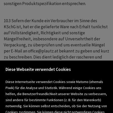
sonstigen Produktspezifikation entsprechen.
10.3 Sofern der Kunde ein Verbraucher im Sinne des
KSchG ist, hat er die gelieferte Ware nach Erhalt tunlichst
auf Vollständigkeit, Richtigkeit und sonstige
Mängelfreiheit, insbesondere auf Unversehrtheit der
Verpackung, zu überprüfen und uns eventuelle Mängel
per E-Mail an office@plautz.at bekannt zu geben und kurz
zu beschreiben. Dies dient lediglich der rascheren und
effektiveren Bearbeitung etwaiger Mängelrügen. Eine
Verletzung dieser Obliegenheit führt zu keiner
Diese Webseite verwendet Cookies
Einschränkung der gesetzlichen Gewährleistungsrechte
des Verbrauchers.
Diese Internetseite verwendet Cookies sowie Matomo (ehemals
Piwik) für die Analyse und Statistik. Während einige Cookies uns
helfen, die Benutzerfreundlichkeit unserer Website zu verbessern,
10.4 Wird eine Rücksendung der Ware an uns vom Kunden
sind andere für bestimmte Funktionen (z. B. für den Warenkorb)
gefordert und ist die Ware tatsächlich mangelhaft, so
notwendig. Sie können selbst entscheiden, ob Sie der Nutzung von
tragen wir die entsprechenden Kosten. Andernfalls sind
Cookies zustimmen. Sie können diese nicht notwendigen Cookies