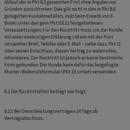
Ablauf der in Pkt 8.2 genannten Frist ohne Angabe von
Gründen zurücktreten. Dies gilt nicht in den in Pkt 8.8
geregelten Ausnahmefällen, insb beim Erwerb von E-
Books unter den gem Pkt 8.8.11 festgehaltenen
Voraussetzungen. Für den Rücktritt muss uns der Kunde
mit einer eindeutigen Erklärung (zB ein mit der Post
versandter Brief, Telefax oder E-Mail – siehe dazu Pkt 1)
über seinen Entschluss, diesen Vertrag zu widerrufen,
informieren. Der Rücktritt ist jedoch an keine bestimmte
Form gebunden. Der Kunde kann dafür das beigefügte
Muster-Widerrufsformular (Pkt 15 unten) verwenden.
8.2 Die Rücktrittsfrist beträgt wie folgt:
8.2.1 Bei Dienstleistungsverträgen 14 Tage ab
Vertragsabschluss.