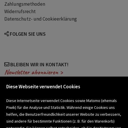
Zahlungsmethoden
Widerrufsrecht
Datenschutz- und Cookieerklärung
FOLGEN SIE UNS
BLEIBEN WIR IN KONTAKT!
Newsletter abonnieren >
Diese Webseite verwendet Cookies
VERANSTALTUNGEN
Diese Internetseite verwendet Cookies sowie Matomo (ehemals
Piwik) für die Analyse und Statistik. Während einige Cookies uns
helfen, die Benutzerfreundlichkeit unserer Website zu verbessern,
SCHULBUCHSERVICE
sind andere für bestimmte Funktionen (z. B. für den Warenkorb)
notwendig. Sie können selbst entscheiden, ob Sie der Nutzung von