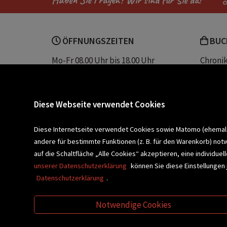
Haben Sie Fragen? Wir sind für Sie da!
ÖFFNUNGSZEITEN
BUC
Mo-Fr 08.00 Uhr bis 18.00 Uhr
Chroni
Sa 08.00 Uhr bis 12.30 Uhr
Unser 
Servic
Buchhandlung Plautz
Barrier
Diese Webseite verwendet Cookies
Sparkassenplatz 2
Kontak
8200 Gleisdorf
Diese Internetseite verwendet Cookies sowie Matomo (ehemals P
andere für bestimmte Funktionen (z. B. für den Warenkorb) not
Newsletter a
BLEIBEN WIR IN KONTAKT!
auf die Schaltfläche „Alle Cookies“ akzeptieren, eine individu
unserer Datenschutzerklärung
können Sie diese Einstellungen 
Datenschutzerklärung
.
VERANSTALTUNGEN
SCHULBU
Notwendige Cookies
VIDEO-TIPPS
GESCHENKETIPP