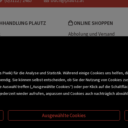
(0)3112 / 2485
buch@plautz.at
HHANDLUNG PLAUTZ
ONLINE SHOPPEN
k
Abholung und Versand
Team
Zahlungsmethoden
e
Widerrufsrecht
efreiheit
Datenschutz- und Cookieerk
t
iwik) für die Analyse und Statistik. Während einige Cookies uns helfen, d
wendig. Sie können selbst entscheiden, ob Sie der Nutzung von Cookies zu
bonnieren >
elle Auswahl treffen („Ausgewählte Cookies“) oder per Klick auf die Schalt
jederzeit wieder aufrufen, anpassen und Cookies auch nachträglich abwähle
CHSERVICE
BUCHEMPFEHLUNGEN
BI
Ausgewählte Cookies
S
VERTRAG WIDERRUFEN