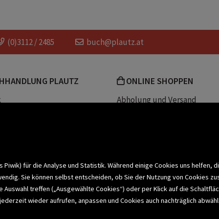
(0)3112 / 2485
buch@plautz.at
HHANDLUNG PLAUTZ
ONLINE SHOPPEN
k
Abholung und Versand
Team
Zahlungsmethoden
e
Widerrufsrecht
efreiheit
Datenschutz- und Cookieerk
t
iwik) für die Analyse und Statistik. Während einige Cookies uns helfen, d
wendig. Sie können selbst entscheiden, ob Sie der Nutzung von Cookies zu
bonnieren >
elle Auswahl treffen („Ausgewählte Cookies“) oder per Klick auf die Schalt
jederzeit wieder aufrufen, anpassen und Cookies auch nachträglich abwähle