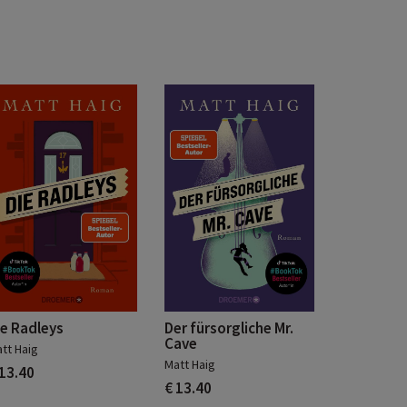
ie Radleys
Der fürsorgliche Mr.
Cave
tt Haig
Matt Haig
 13.40
€ 13.40