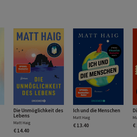
Die Unmöglichkeit des
Ich und die Menschen
D
Lebens
Matt Haig
Ma
Matt Haig
€ 13.40
€
€ 14.40