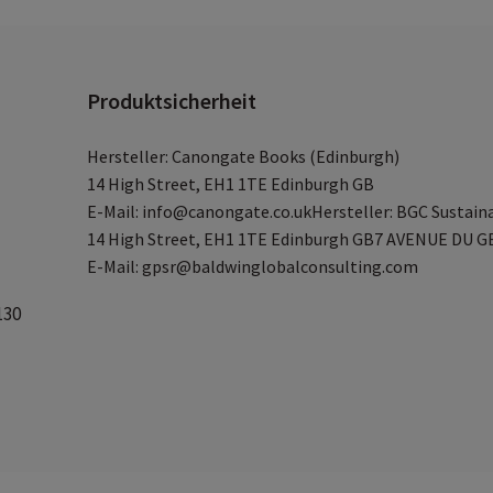
Produktsicherheit
Hersteller: Canongate Books (Edinburgh)
14 High Street, EH1 1TE Edinburgh GB
E-Mail: info@canongate.co.ukHersteller: BGC Sustain
14 High Street, EH1 1TE Edinburgh GB7 AVENUE DU 
E-Mail: gpsr@baldwinglobalconsulting.com
130