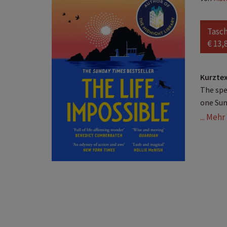
Tasc
€ 13,
Kurzte
The spe
one Sun
... Meh