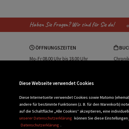
Haben Sie Fragen? Wir sind für Sie da!
ÖFFNUNGSZEITEN
BUC
Mo-Fr 08.00 Uhr bis 18.00 Uhr
Chroni
Sa 08.00 Uhr bis 12.30 Uhr
Unser 
Servic
Buchhandlung Plautz
Barrier
Diese Webseite verwendet Cookies
Sparkassenplatz 2
Kontak
8200 Gleisdorf
Diese Internetseite verwendet Cookies sowie Matomo (ehemals P
andere für bestimmte Funktionen (z. B. für den Warenkorb) not
Newsletter a
BLEIBEN WIR IN KONTAKT!
auf die Schaltfläche „Alle Cookies“ akzeptieren, eine individu
unserer Datenschutzerklärung
können Sie diese Einstellungen 
Datenschutzerklärung
.