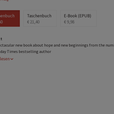
henbuch
Taschenbuch
E-Book (EPUB)
80
€ 21,40
€ 9,98
xt
ctacular new book about hope and new beginnings from the num
day Times bestselling author
r lesen