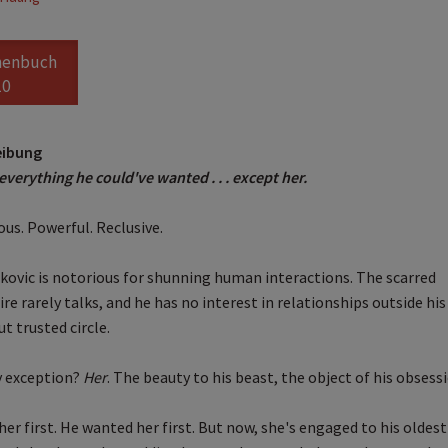
henbuch
10
eibung
verything he could've wanted . . . except her.
us. Powerful. Reclusive.
kovic is notorious for shunning human interactions. The scarred
ire rarely talks, and he has no interest in relationships outside his
t trusted circle.
y exception?
Her
. The beauty to his beast, the object of his obsessi
er first. He wanted her first. But now, she's engaged to his oldest