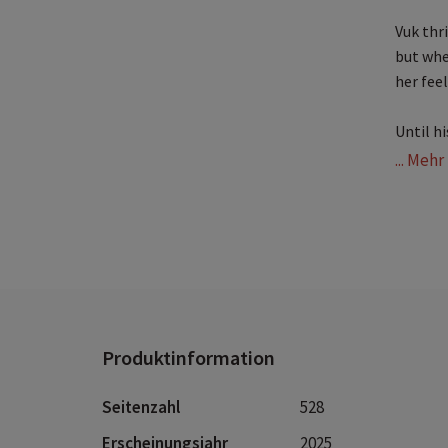
Vuk thri
but whe
her feel 
Until h
... Meh
Produktinformation
Seitenzahl
528
Erscheinungsjahr
2025