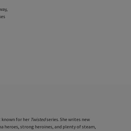
way,
kes
t known for her
Twisted
series. She writes new
a heroes, strong heroines, and plenty of steam,