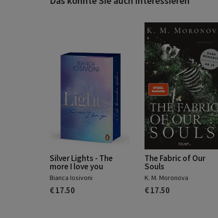
Das könnte Sie auch interessieren
Silver Lights - The
The Fabric of Our
more I love you
Souls
Bianca Iosivoni
K. M. Moronova
€ 17.50
€ 17.50