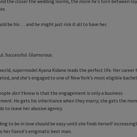
and the closer the wedding looms, the more he's torn between loy
re.
ld be his . . . and he might just risk it all to have her.
ul. Successful. Glamorous.
world, supermodel Ayana Kidane leads the perfect life. Her career 
eted, and she's engaged to one of New York's most eligible bachel
eople
don't
know is that the engagement is only a business
ment. He gets his inheritance when they marry; she gets the mo
ds to leave her abusive agency.
ng to be in love should be easy-until she finds herself increasingl
o her fiancé's enigmatic best man.