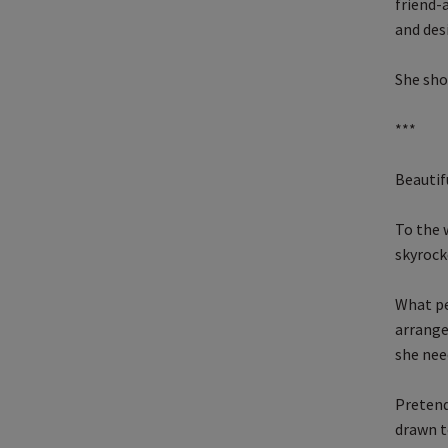
friend-
and desi
She shou
***
Beautif
To the 
skyrock
What p
arrange
she nee
Pretendi
drawn t