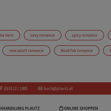
ire hero
sexy romance
spicy romance
new adult romance
BookTok romance
addictive romance
romantic suspense
alph
(0)3112 / 2485
buch@plautz.at
HHANDLUNG PLAUTZ
ONLINE SHOPPEN