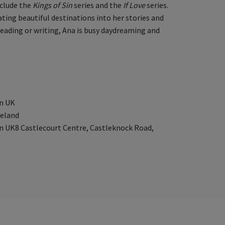
nclude the
Kings of Sin
series and the
If Love
series.
ating beautiful destinations into her stories and
 reading or writing, Ana is busy daydreaming and
n UK
reland
 UK8 Castlecourt Centre, Castleknock Road,