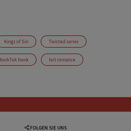
Kings of Sin
Twisted series
BookTok book
hot romance
a hero romance
charming hero
FOLGEN SIE UNS