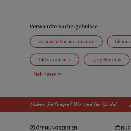
Verwandte Suchergebnisse
steamy billionaire romance
billiona
TikTok romance
spicy BookTok
... Mehr lesen
spicy book
romance books
Haben Sie Fragen? Wir sind für Sie da!
ÖFFNUNGSZEITEN
BUC