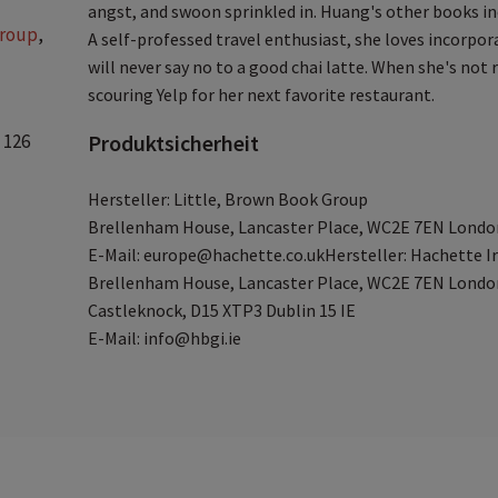
angst, and swoon sprinkled in. Huang's other books i
Group
,
A self-professed travel enthusiast, she loves incorpor
will never say no to a good chai latte. When she's not
scouring Yelp for her next favorite restaurant.
 126
Produktsicherheit
Hersteller: Little, Brown Book Group
Brellenham House, Lancaster Place, WC2E 7EN Londo
E-Mail: europe@hachette.co.ukHersteller: Hachette I
Brellenham House, Lancaster Place, WC2E 7EN London
Castleknock, D15 XTP3 Dublin 15 IE
E-Mail: info@hbgi.ie