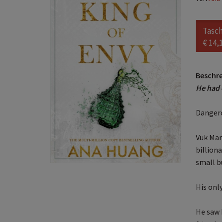
Tasc
€ 14,
Beschr
He had e
Dangero
Vuk Mar
billiona
small bu
His onl
He saw h