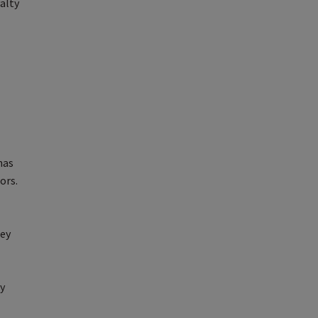
alty
has
ors.
ney
y