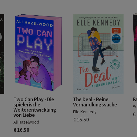
Two Can Play - Die
The Deal - Reine
F
spielerische
Verhandlungssache
Pe
Weiterentwicklung
Elle Kennedy
€
von Liebe
€ 15.50
Ali Hazelwood
€ 16.50