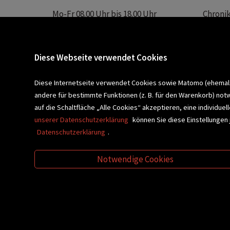
Mo-Fr 08.00 Uhr bis 18.00 Uhr
Chroni
Sa 08.00 Uhr bis 12.30 Uhr
Unser 
Servic
Buchhandlung Plautz
Barrier
Diese Webseite verwendet Cookies
Sparkassenplatz 2
Kontak
8200 Gleisdorf
Diese Internetseite verwendet Cookies sowie Matomo (ehemals P
andere für bestimmte Funktionen (z. B. für den Warenkorb) not
Newsletter a
BLEIBEN WIR IN KONTAKT!
auf die Schaltfläche „Alle Cookies“ akzeptieren, eine individu
unserer Datenschutzerklärung
können Sie diese Einstellungen 
Datenschutzerklärung
.
VERANSTALTUNGEN
SCHULBU
Notwendige Cookies
VIDEO-TIPPS
GESCHENKETIPP