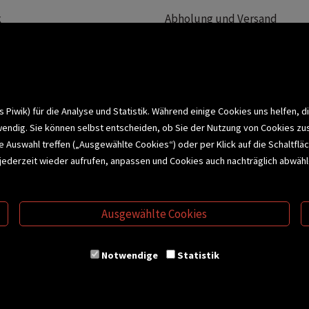
k
Abholung und Versand
Team
Zahlungsmethoden
e
Widerrufsrecht
efreiheit
Datenschutz- und Cookieerk
t
iwik) für die Analyse und Statistik. Während einige Cookies uns helfen, d
wendig. Sie können selbst entscheiden, ob Sie der Nutzung von Cookies zu
bonnieren >
elle Auswahl treffen („Ausgewählte Cookies“) oder per Klick auf die Schalt
jederzeit wieder aufrufen, anpassen und Cookies auch nachträglich abwähle
CHSERVICE
BUCHEMPFEHLUNGEN
BI
Ausgewählte Cookies
S
VERTRAG WIDERRUFEN
Notwendige
Statistik