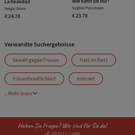
Wie kann sie nur?
La Realidad
Sophie Passmann
Neige Sinno
€ 23.70
€ 24.70
Verwandte Suchergebnisse
Gewalt gegen Frauen
Hass im Netz
Frauenfeindlichkeit
internet
... Mehr lesen
Frauen in der Politik
Misogynie
Online
Frauenhass
Haben Sie Fragen? Wir sind für Sie da!
(0)3112 / 2485
social media
Cybermobbing