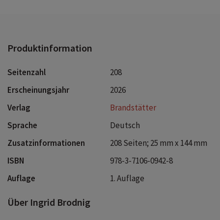
hochaktuelles Buch - für alle, die Demokratie nicht den
Angstmachern überlassen wollen.Gefördert von der Stadt
Wien Kultur
Produktinformation
Seitenzahl
208
Erscheinungsjahr
2026
Verlag
Brandstätter
Sprache
Deutsch
Zusatzinformationen
208 Seiten; 25 mm x 144 mm
ISBN
978-3-7106-0942-8
Auflage
1. Auflage
Über Ingrid Brodnig