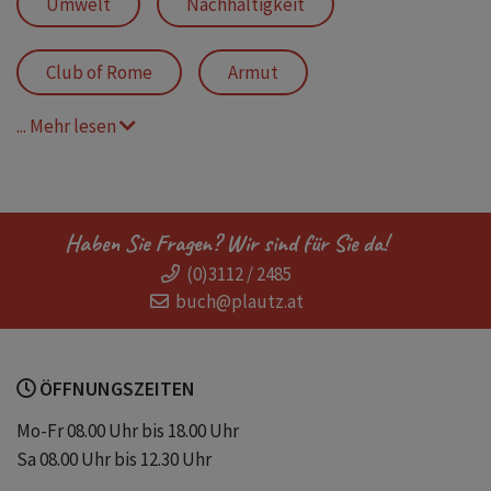
Umwelt
Nachhaltigkeit
Club of Rome
Armut
... Mehr lesen
Gerechtigkeit
Landwirtschaft
Klimakrise
Klimawandel
Haben Sie Fragen? Wir sind für Sie da!
(0)3112 / 2485
Frauen
Geschlechtergerechtigkeit
buch@plautz.at
ÖFFNUNGSZEITEN
Mo-Fr 08.00 Uhr bis 18.00 Uhr
Sa 08.00 Uhr bis 12.30 Uhr