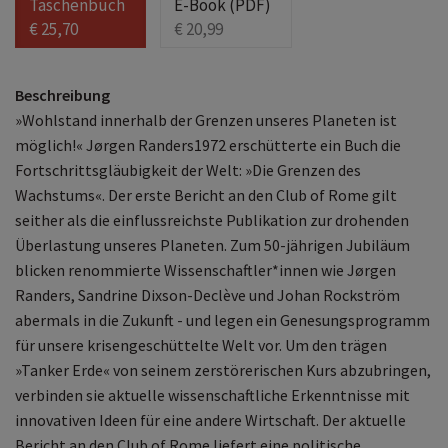
Taschenbuch
E-Book (PDF)
€ 25,70
€ 20,99
Beschreibung
»Wohlstand innerhalb der Grenzen unseres Planeten ist
möglich!« Jørgen Randers1972 erschütterte ein Buch die
Fortschrittsgläubigkeit der Welt: »Die Grenzen des
Wachstums«. Der erste Bericht an den Club of Rome gilt
seither als die einflussreichste Publikation zur drohenden
Überlastung unseres Planeten. Zum 50-jährigen Jubiläum
blicken renommierte Wissenschaftler*innen wie Jørgen
Randers, Sandrine Dixson-Declève und Johan Rockström
abermals in die Zukunft - und legen ein Genesungsprogramm
für unsere krisengeschüttelte Welt vor. Um den trägen
»Tanker Erde« von seinem zerstörerischen Kurs abzubringen,
verbinden sie aktuelle wissenschaftliche Erkenntnisse mit
innovativen Ideen für eine andere Wirtschaft. Der aktuelle
Bericht an den Club of Rome liefert eine politische