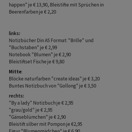
happen" je € 13,90, Bleistifte mit Sprüchen in
Beerenfarben je € 2,20
links
:
Notizbücher Din A5 Format: "Brille" und
"Buchstaben" je € 2,99
Notebook "Blumen" je € 2,90
Bleistiftset Fische je € 9,80
Mitte
:
Blöcke naturfarben "create ideas" je € 3,20
Buntes Notizbuch von "Gollong" je € 3,50
rechts
:
"By a lady" Notizbuch je € 2,95
"grau/gold" je € 2,95
"Gänseblümchen" je € 2,90
Bleistift silber mit Pompon je €2,95
Figur "Blumenmädchen" je € 6,90