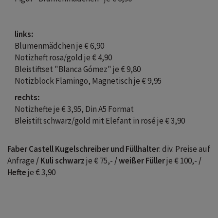
links
:
Blumenmädchen je € 6,90
Notizheft rosa/gold je € 4,90
Bleistiftset "Blanca Gómez" je € 9,80
Notizblock Flamingo, Magnetisch je € 9,95
rechts
:
Notizhefte je € 3,95, Din A5 Format
Bleistift schwarz/gold mit Elefant in rosé je € 3,90
Faber Castell Kugelschreiber und Füllhalter
: div. Preise auf
Anfrage
/
Kuli schwarz
je € 75,-
/ weißer Füller
je € 100,-
/
Hefte
je € 3,90