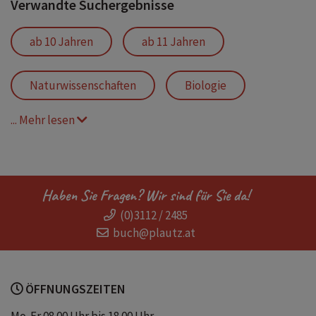
Verwandte Suchergebnisse
ab 10 Jahren
ab 11 Jahren
Naturwissenschaften
Biologie
... Mehr lesen
Medizin
Chemie
Physik
Geologie
Geographie
Haben Sie Fragen? Wir sind für Sie da!
(0)3112 / 2485
Weltraumforschung
Forscher
buch@plautz.at
Forscherinnen
Schule
ÖFFNUNGSZEITEN
Unterricht
lernen
Grafiken