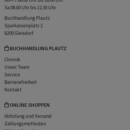
Mo-Fr 08.00 Uhr bis 18.00 Uhr
Sa 08.00 Uhr bis 12.30 Uhr
Illustrationen
MINT
Evolution
Buchhandlung Plautz
Sparkassenplatz 2
Vererbung
Fossilien
Viren
8200 Gleisdorf
BUCHHANDLUNG PLAUTZ
Impfung
Bakterien
Chronik
Unser Team
Medikamente
Elektrizität
Service
Barrierefreiheit
Elemente
Plastik
Kontakt
Radioaktivität
Kernenergie
ONLINE SHOPPEN
Abholung und Versand
Raumfahrt
Urknall
Genies
Zahlungsmethoden