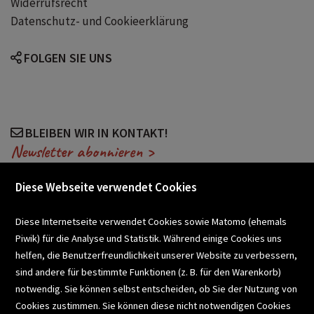
Widerrufsrecht
Datenschutz- und Cookieerklärung
Wissenschaftler
Wissenschaftlerinnen
FOLGEN SIE UNS
Röntgen
Geowissenschaft
Klimawandel
Erderwärmung
BLEIBEN WIR IN KONTAKT!
Newsletter abonnieren >
Genetik
Darwin
Diese Webseite verwendet Cookies
Pasteurisierung
Navigation
VERANSTALTUNGEN
Diese Internetseite verwendet Cookies sowie Matomo (ehemals
Regen
Wetter
Piwik) für die Analyse und Statistik. Während einige Cookies uns
helfen, die Benutzerfreundlichkeit unserer Website zu verbessern,
SCHULBUCHSERVICE
sind andere für bestimmte Funktionen (z. B. für den Warenkorb)
Wissenschaftsgeschichte
Alltagsbezug
notwendig. Sie können selbst entscheiden, ob Sie der Nutzung von
Cookies zustimmen. Sie können diese nicht notwendigen Cookies
BUCHEMPFEHLUNGEN