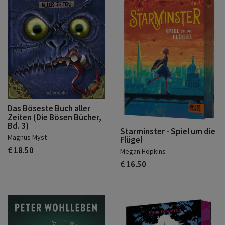
Das Böseste Buch aller
Zeiten (Die Bösen Bücher,
Bd. 3)
Starminster - Spiel um die
Magnus Myst
Flügel
€ 18.50
Megan Hopkins
€ 16.50