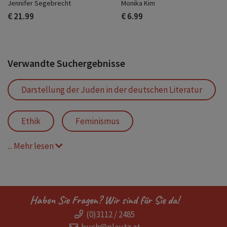
Jennifer Segebrecht
Monika Kim
€ 21.99
€ 6.99
Verwandte Suchergebnisse
Darstellung der Juden in der deutschen Literatur
Ethik
Feminismus
... Mehr lesen
Germanistik
Gesellschaft
Literatur und Soziologie
Haben Sie Fragen? Wir sind für Sie da!
(0)3112 / 2485
Literaturwissenschaft
Menschen
buch@plautz.at