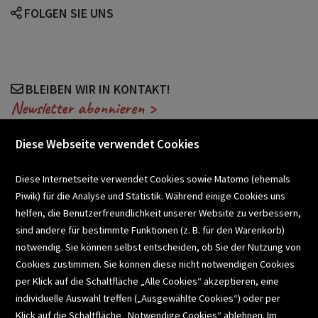
FOLGEN SIE UNS
reclams universal bibliothek
rote reihe
schullektüre
textausgabe
BLEIBEN WIR IN KONTAKT!
Newsletter abonnieren >
weltliteratur
Diese Webseite verwendet Cookies
VERANSTALTUNGEN
Diese Internetseite verwendet Cookies sowie Matomo (ehemals
Piwik) für die Analyse und Statistik. Während einige Cookies uns
helfen, die Benutzerfreundlichkeit unserer Website zu verbessern,
SCHULBUCHSERVICE
sind andere für bestimmte Funktionen (z. B. für den Warenkorb)
notwendig. Sie können selbst entscheiden, ob Sie der Nutzung von
Cookies zustimmen. Sie können diese nicht notwendigen Cookies
BUCHEMPFEHLUNGEN
per Klick auf die Schaltfläche „Alle Cookies“ akzeptieren, eine
individuelle Auswahl treffen („Ausgewählte Cookies“) oder per
Klick auf die Schaltfläche „Notwendige Cookies“ ablehnen. Im