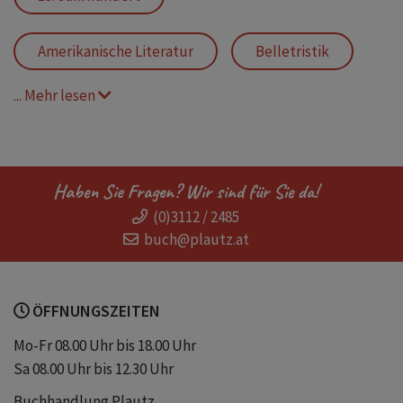
Amerikanische Literatur
Belletristik
... Mehr lesen
Englisch
Englisch-Unterricht
English
Erläuterungen
Haben Sie Fragen? Wir sind für Sie da!
(0)3112 / 2485
Fremdsprachentext
buch@plautz.at
Klassische Belletristik
Lektüre
ÖFFNUNGSZEITEN
Literatur
Originalversion
Mo-Fr 08.00 Uhr bis 18.00 Uhr
Sa 08.00 Uhr bis 12.30 Uhr
Prosa
Schulausgabe
Buchhandlung Plautz