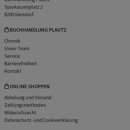
Sparkassenplatz 2
amerikanische Literatur
8200 Gleisdorf
BUCHHANDLUNG PLAUTZ
englische Literatur
Chronik
Unser Team
englischsprachige Literatur
gelb
Service
Barrierefreiheit
gelbe bücher
klassenlektüre
Kontakt
lektüre
library
ONLINE SHOPPEN
Abholung und Versand
literatur klassiker
readers
Zahlungsmethoden
Widerrufsrecht
Datenschutz- und Cookieerklärung
reclam hefte