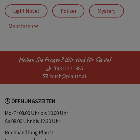
Light Novel
Polizei
Mystery
... Mehr lesen
MM
Omegaverse
Mutual Pining
Romantic Suspense
Haben Sie Fragen? Wir sind für Sie da!
(0)3112 / 2485
Boys Love
Age-Gap
New Adult
buch@plautz.at
Bound
mlmromance
ÖFFNUNGSZEITEN
Romanreihe
Detektiv
Mo-Fr 08.00 Uhr bis 18.00 Uhr
Sa 08.00 Uhr bis 12.30 Uhr
Gay Romance
Office Romance
Buchhandlung Plautz