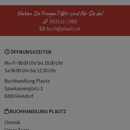
Produktivität
Burn-out
Haben Sie Fragen? Wir sind für Sie da!
(0)3112 / 2485
Konzentration
E-Mail-Flut
buch@plautz.at
Social Media
Beruf
ÖFFNUNGSZEITEN
Arbeitsalltag
Berufsleben
Mo-Fr 08.00 Uhr bis 18.00 Uhr
Sa 08.00 Uhr bis 12.30 Uhr
Komplexität
Work-Life-Balance
Buchhandlung Plautz
Sparkassenplatz 2
Truthiness
Die eine Sache
8200 Gleisdorf
BUCHHANDLUNG PLAUTZ
Ordnung
Multitasking
Chronik