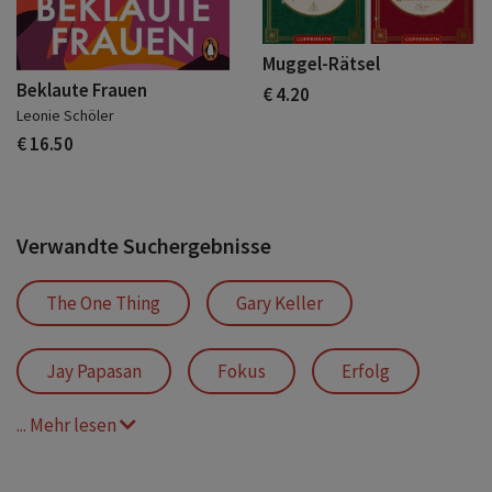
Muggel-Rätsel
Beklaute Frauen
€ 4.20
Leonie Schöler
€ 16.50
Verwandte Suchergebnisse
The One Thing
Gary Keller
Jay Papasan
Fokus
Erfolg
... Mehr lesen
Zeitmanagement
Stress