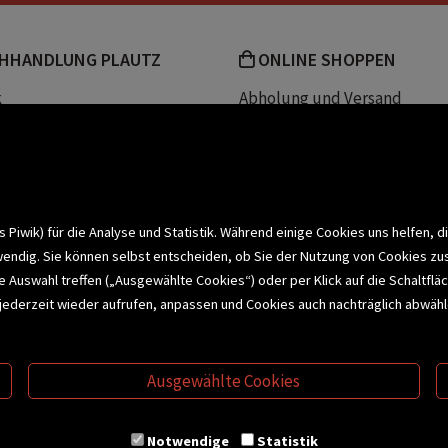
HHANDLUNG PLAUTZ
ONLINE SHOPPEN
k
Abholung und Versand
Team
Zahlungsmethoden
e
Widerrufsrecht
efreiheit
Datenschutz- und Cookieerk
t
iwik) für die Analyse und Statistik. Während einige Cookies uns helfen, d
wendig. Sie können selbst entscheiden, ob Sie der Nutzung von Cookies zu
bonnieren >
elle Auswahl treffen („Ausgewählte Cookies“) oder per Klick auf die Schalt
jederzeit wieder aufrufen, anpassen und Cookies auch nachträglich abwähle
CHSERVICE
BUCHEMPFEHLUNGEN
BI
Ausgewählte Cookies
S
VERTRAG WIDERRUFEN
Notwendige
Statistik