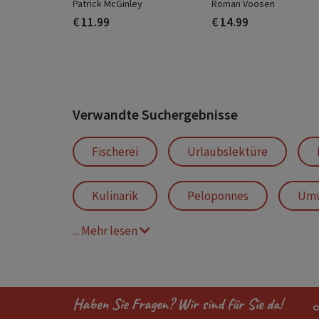
Patrick McGinley
Roman Voosen
€ 11.99
€ 14.99
Verwandte Suchergebnisse
Fischerei
Urlaubslektüre
Kulinarik
Peloponnes
Umw
... Mehr lesen
Haben Sie Fragen? Wir sind für Sie da!