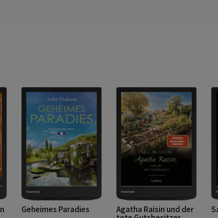
en
Geheimes Paradies
Agatha Raisin und der
S
tote Gutsbesitzer