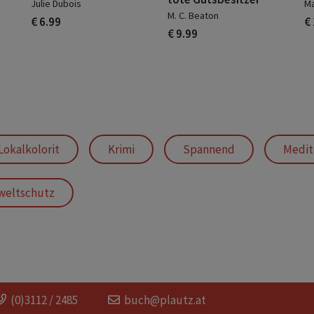
Julie Dubois
M
M. C. Beaton
€ 6.99
€
€ 9.99
Lokalkolorit
Krimi
Spannend
Medit
eltschutz
(0)3112 / 2485
buch@plautz.at