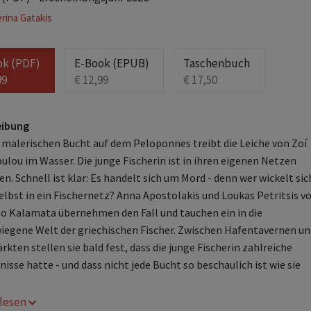
rina Gatakis
ok (PDF)
E-Book (EPUB)
Taschenbuch
99
€ 12,99
€ 17,50
eibung
r malerischen Bucht auf dem Peloponnes treibt die Leiche von Zoí
ulou im Wasser. Die junge Fischerin ist in ihren eigenen Netzen
n. Schnell ist klar: Es handelt sich um Mord - denn wer wickelt sic
elbst in ein Fischernetz? Anna Apostolakis und Loukas Petritsis v
po Kalamata übernehmen den Fall und tauchen ein in die
iegene Welt der griechischen Fischer. Zwischen Hafentavernen un
kten stellen sie bald fest, dass die junge Fischerin zahlreiche
isse hatte - und dass nicht jede Bucht so beschaulich ist wie sie
.
r lesen
he Überschrift