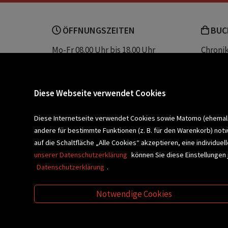
ÖFFNUNGSZEITEN
BUC
Mo-Fr 08.00 Uhr bis 18.00 Uhr
Chroni
Sa 08.00 Uhr bis 12.30 Uhr
Unser 
Servic
Buchhandlung Plautz
Barrier
Diese Webseite verwendet Cookies
Sparkassenplatz 2
Kontak
8200 Gleisdorf
Diese Internetseite verwendet Cookies sowie Matomo (ehemals P
andere für bestimmte Funktionen (z. B. für den Warenkorb) not
Newsletter a
BLEIBEN WIR IN KONTAKT!
auf die Schaltfläche „Alle Cookies“ akzeptieren, eine individu
unserer Datenschutzerklärung
können Sie diese Einstellungen 
Datenschutzerklärung
.
VERANSTALTUNGEN
SCHULBU
Notwendige Cookies
VIDEO-TIPPS
GESCHENKETIPP