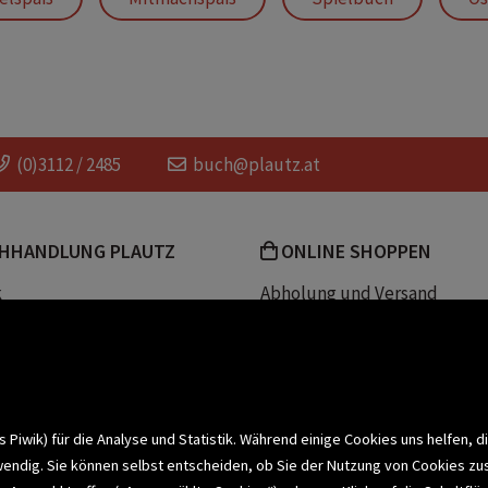
n
Grüffelo
Mitmachbuch
Ostern
(0)3112 / 2485
buch@plautz.at
HHANDLUNG PLAUTZ
ONLINE SHOPPEN
k
Abholung und Versand
Team
Zahlungsmethoden
e
Widerrufsrecht
efreiheit
Datenschutz- und Cookieerk
t
iwik) für die Analyse und Statistik. Während einige Cookies uns helfen, d
wendig. Sie können selbst entscheiden, ob Sie der Nutzung von Cookies zu
bonnieren >