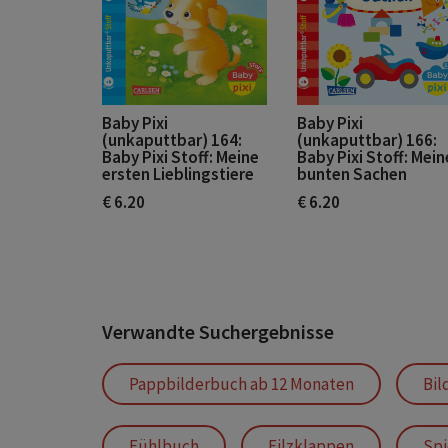
Baby Pixi
Baby Pixi
(unkaputtbar) 164:
(unkaputtbar) 166:
Baby Pixi Stoff: Meine
Baby Pixi Stoff: Mein
ersten Lieblingstiere
bunten Sachen
€ 6.20
€ 6.20
Verwandte Suchergebnisse
Pappbilderbuch ab 12 Monaten
Bil
Fühlbuch
Filzklappen
Spi