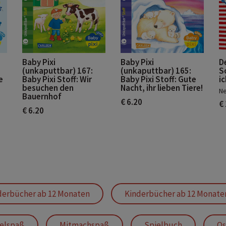
Baby Pixi
Baby Pixi
D
(unkaputtbar) 167:
(unkaputtbar) 165:
S
e
Baby Pixi Stoff: Wir
Baby Pixi Stoff: Gute
ic
besuchen den
Nacht, ihr lieben Tiere!
Ne
Bauernhof
€ 6.20
€
€ 6.20
derbücher ab 12 Monaten
Kinderbücher ab 12 Monate
elspaß
Mitmachspaß
Spielbuch
Os