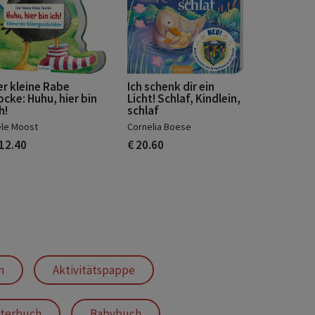
er kleine Rabe
Ich schenk dir ein
ocke: Huhu, hier bin
Licht! Schlaf, Kindlein,
h!
schlaf
le Moost
Cornelia Boese
 12.40
€ 20.60
n
Aktivitätspappe
terbuch
Babybuch