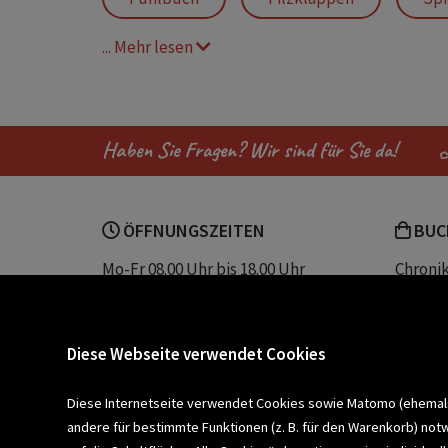
... Mehr lesen
Entdeckerspaß
Geschenk zu Oster
Haben Sie Fragen? Wir sind für Sie da!
ÖFFNUNGSZEITEN
BUC
Mo-Fr 08.00 Uhr bis 18.00 Uhr
Chroni
Sa 08.00 Uhr bis 12.30 Uhr
Unser 
Servic
Buchhandlung Plautz
Barrier
Diese Webseite verwendet Cookies
Sparkassenplatz 2
Kontak
8200 Gleisdorf
Diese Internetseite verwendet Cookies sowie Matomo (ehemals P
andere für bestimmte Funktionen (z. B. für den Warenkorb) not
Newsletter a
BLEIBEN WIR IN KONTAKT!