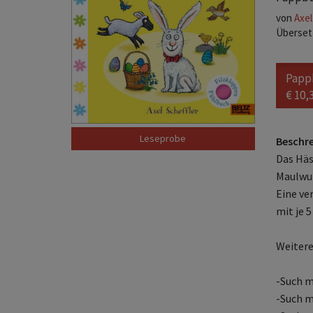
von
Axel
Übersetz
Papp
€ 10,
Beschr
Das Häs
Maulwur
Eine ve
mit je 
Weitere
-Such m
-Such m