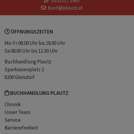
(0)3112 / 2485
Sitzung
Freud
Alfred Adler
buch@plautz.at
Carl Gustav Jung
Geistesgeschichte
ÖFFNUNGSZEITEN
Eilenberger
Illies
Wien
Mo-Fr 08.00 Uhr bis 18.00 Uhr
Sa 08.00 Uhr bis 12.30 Uhr
das Ich und das Es
Buchhandlung Plautz
Sparkassenplatz 2
erzählendes Sachbuch
8200 Gleisdorf
BUCHHANDLUNG PLAUTZ
Wissenschaftsgeschichte
Chronik
Unser Team
Zeit der Zauberer
Zauber der Stille
Service
Barrierefreiheit
Feuer der Freiheit