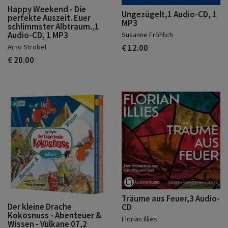
Happy Weekend - Die
Ungezügelt,1 Audio-CD, 1
perfekte Auszeit. Euer
MP3
schlimmster Albtraum.,1
Audio-CD, 1 MP3
Susanne Fröhlich
Arno Strobel
€ 12.00
€ 20.00
Träume aus Feuer,3 Audio-
Der kleine Drache
CD
Kokosnuss - Abenteuer &
Florian Illies
Wissen - Vulkane 07,2