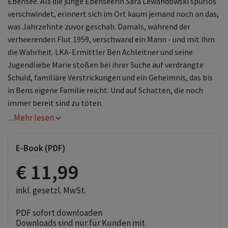
Ebensee. Als die junge Ebenseerin Sara Lewandowski spurlos
verschwindet, erinnert sich im Ort kaum jemand noch an das,
was Jahrzehnte zuvor geschah. Damals, während der
verheerenden Flut 1959, verschwand ein Mann - und mit ihm
die Wahrheit. LKA-Ermittler Ben Achleitner und seine
Jugendliebe Marie stoßen bei ihrer Suche auf verdrängte
Schuld, familiäre Verstrickungen und ein Geheimnis, das bis
in Bens eigene Familie reicht. Und auf Schatten, die noch
immer bereit sind zu töten.
... Mehr lesen
E-Book (PDF)
€ 11,99
inkl. gesetzl. MwSt.
PDF sofort downloaden
Downloads sind nur für Kunden mit