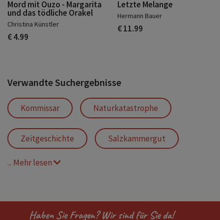
Mord mit Ouzo - Margarita
Letzte Melange
und das tödliche Orakel
Hermann Bauer
Christina Künstler
€ 11.99
€ 4.99
Verwandte Suchergebnisse
Kommissar
Naturkatastrophe
Zeitgeschichte
Salzkammergut
... Mehr lesen
Krimi
Familiengeheimnis
Rache
Nervenkitzel
Düster
Haben Sie Fragen? Wir sind für Sie da!