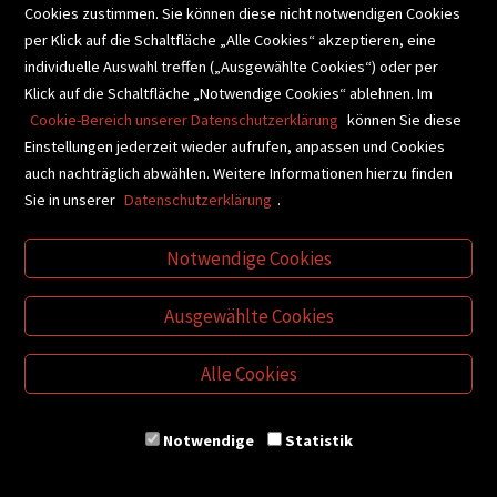
Cookies zustimmen. Sie können diese nicht notwendigen Cookies
BUCHEMPFEHLUNGEN
per Klick auf die Schaltfläche „Alle Cookies“ akzeptieren, eine
individuelle Auswahl treffen („Ausgewählte Cookies“) oder per
Klick auf die Schaltfläche „Notwendige Cookies“ ablehnen. Im
BIBLIOTHEKSSERVICE
Cookie-Bereich unserer Datenschutzerklärung
können Sie diese
Einstellungen jederzeit wieder aufrufen, anpassen und Cookies
auch nachträglich abwählen. Weitere Informationen hierzu finden
VIDEO-TIPPS
GESCHENKETIPPS
Sie in unserer
Datenschutzerklärung
.
Notwendige Cookies
VERTRAG WIDERRUFEN
Ausgewählte Cookies
Alle Cookies
Notwendige
Statistik
© Buchhandlung Plautz GmbH
Kontakt
AGB
Impressum