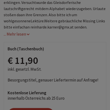
erklingen. Versuchtwurde das Gleisdorferische
lautschriftgerecht mitdem Alphabet wiederzugeben. Urlaute
stoßen daan ihre Grenzen. Also bitte ich um
wohlgesonneneLektüre.Weitere gebräuchliche Missing Links
bitte einfachan reinharde.karner@gmx.at senden.
... Mehr lesen
Beschreibung
Konträr zu uralten launig-steirischen Ausdrücken,ist diese
Wortsammlung state of the year 2020. Sosprechen jetzt die
Buch (Taschenbuch)
Menschen im Gleisdorfer Raum.Nicht vermerkt sind jene
€ 11,90
Wörter, die glasklar auchin der Mundart hochdeutsch
erklingen. Versuchtwurde das Gleisdorferische
inkl. gesetzl. MwSt.
lautschriftgerecht mitdem Alphabet wiederzugeben. Urlaute
stoßen daan ihre Grenzen. Also bitte ich um
Besorgungstitel, genauer Liefertermin auf Anfrage!
wohlgesonneneLektüre.Weitere gebräuchliche Missing Links
bitte einfachan reinharde.karner@gmx.at senden.
Kostenlose Lieferung
innerhalb Österreichs ab 25 Euro