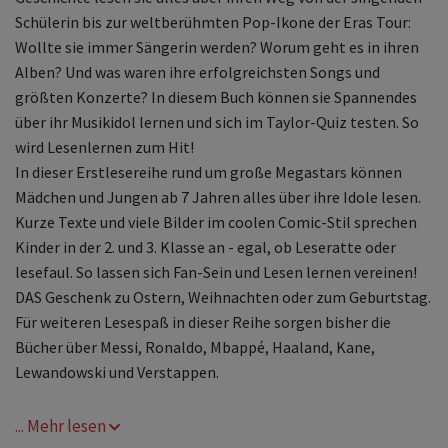
Schülerin bis zur weltberühmten Pop-Ikone der Eras Tour:
Wollte sie immer Sängerin werden? Worum geht es in ihren
Alben? Und was waren ihre erfolgreichsten Songs und
größten Konzerte? In diesem Buch können sie Spannendes
über ihr Musikidol lernen und sich im Taylor-Quiz testen. So
wird Lesenlernen zum Hit!
In dieser Erstlesereihe rund um große Megastars können
Mädchen und Jungen ab 7 Jahren alles über ihre Idole lesen.
Kurze Texte und viele Bilder im coolen Comic-Stil sprechen
Kinder in der 2. und 3. Klasse an - egal, ob Leseratte oder
lesefaul. So lassen sich Fan-Sein und Lesen lernen vereinen!
DAS Geschenk zu Ostern, Weihnachten oder zum Geburtstag.
Für weiteren Lesespaß in dieser Reihe sorgen bisher die
Bücher über Messi, Ronaldo, Mbappé, Haaland, Kane,
Lewandowski und Verstappen.
... Mehr lesen