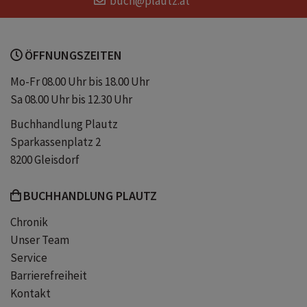
buch@plautz.at
Taylor Swift Erstleser
Buch Taylor Swift
ÖFFNUNGSZEITEN
Buch Eras Tour
Lesen lernen
Mo-Fr 08.00 Uhr bis 18.00 Uhr
Sa 08.00 Uhr bis 12.30 Uhr
Erstleser
Erstlesebuch
Buchhandlung Plautz
Sparkassenplatz 2
Erstlesebücher
Kinderbuch
8200 Gleisdorf
BUCHHANDLUNG PLAUTZ
Kinderbücher
für Kinder ab 7 Jahre
Chronik
Unser Team
für Jungen
für Mädchen
Service
Barrierefreiheit
Beschäftigung
Buch
Bücher
Kontakt