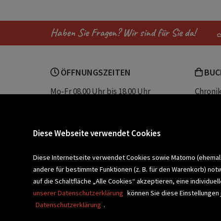
Haben Sie Fragen? Wir sind für Sie da!
ÖFFNUNGSZEITEN
BUC
Mo-Fr 08.00 Uhr bis 18.00 Uhr
Chroni
Sa 08.00 Uhr bis 12.30 Uhr
Unser 
Servic
Buchhandlung Plautz
Barrier
Diese Webseite verwendet Cookies
Sparkassenplatz 2
Kontak
8200 Gleisdorf
Diese Internetseite verwendet Cookies sowie Matomo (ehemals P
andere für bestimmte Funktionen (z. B. für den Warenkorb) not
Newsletter a
BLEIBEN WIR IN KONTAKT!
auf die Schaltfläche „Alle Cookies“ akzeptieren, eine individu
unserer Datenschutzerklärung
können Sie diese Einstellungen 
Datenschutzerklärung
.
VERANSTALTUNGEN
SCHULBU