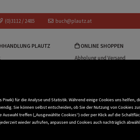
(0)3112 / 2485
buch@plautz.at
HHANDLUNG PLAUTZ
ONLINE SHOPPEN
k
Abholung und Versand
Team
Zahlungsmethoden
e
Widerrufsrecht
efreiheit
Datenschutz- und Cookieerk
t
iwik) für die Analyse und Statistik. Während einige Cookies uns helfen, d
wendig. Sie können selbst entscheiden, ob Sie der Nutzung von Cookies zu
bonnieren >
elle Auswahl treffen („Ausgewählte Cookies“) oder per Klick auf die Schalt
jederzeit wieder aufrufen, anpassen und Cookies auch nachträglich abwähle
CHSERVICE
BUCHEMPFEHLUNGEN
BI