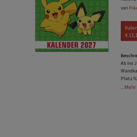
von
Pok
Kale
€ 13,
Beschr
Ab ins 
Wandkal
Platz f
... Meh