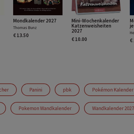
Mondkalender 2027
Mini-Wochenkalender
M
Katzenweisheiten
j
Thomas Bunz
2027
He
€ 13.50
€ 10.00
€
cher
Panini
pbk
Pokémon Kalender
Pokemon Wandkalender
Wandkalender 2027