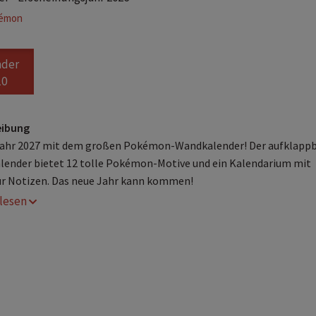
émon
nder
10
eibung
Jahr 2027 mit dem großen Pokémon-Wandkalender! Der aufklapp
ender bietet 12 tolle Pokémon-Motive und ein Kalendarium mit
ür Notizen. Das neue Jahr kann kommen!
r lesen