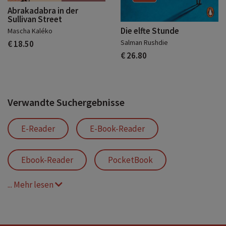
Abrakadabra in der
Sullivan Street
Die elfte Stunde
Mascha Kaléko
Salman Rushdie
€ 18.50
€ 26.80
Verwandte Suchergebnisse
E-Reader
E-Book-Reader
Ebook-Reader
PocketBook
... Mehr lesen
Verse
Verse Pro