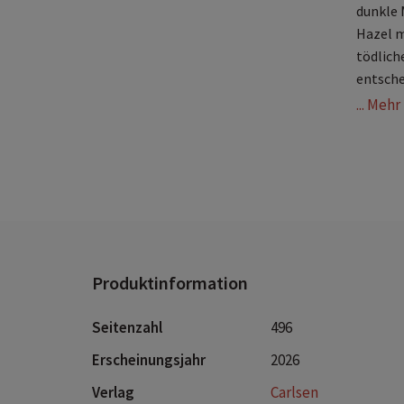
dunkle 
Hazel m
tödlich
entsche
... Meh
E
L
S
u
k
I
G
e
Produktinformation
B
V
Seitenzahl
496
Erscheinungsjahr
2026
Verlag
Carlsen