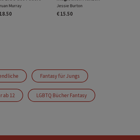
ruan Murray
Jessie Burton
 18.50
€ 15.50
endliche
Fantasy für Jungs
r ab 12
LGBTQ Bücher Fantasy