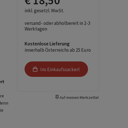
€ 18,50
inkl. gesetzl. MwSt.
versand- oder abholbereit in 2-3
Werktagen
Kostenlose Lieferung
innerhalb Österreichs ab 25 Euro
Ins Einkaufssackerl
rt
re
Auf meinen Merkzettel
denn
ie