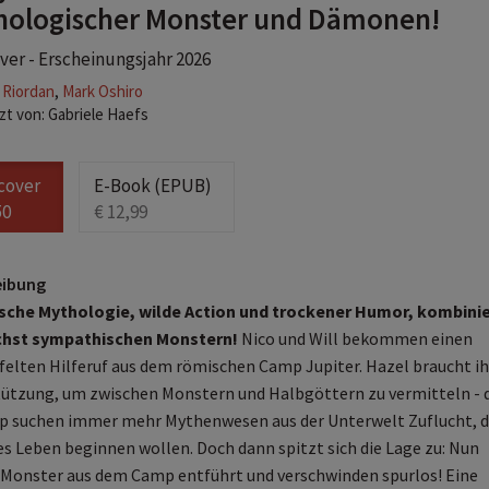
ologischer Monster und Dämonen!
er - Erscheinungsjahr 2026
 Riordan
,
Mark Oshiro
t von: Gabriele Haefs
cover
E-Book (EPUB)
50
€ 12,99
eibung
sche Mythologie, wilde Action und trockener Humor, kombinie
chst sympathischen Monstern!
Nico und Will bekommen einen
felten Hilferuf aus dem römischen Camp Jupiter. Hazel braucht ih
ützung, um zwischen Monstern und Halbgöttern zu vermitteln - 
 suchen immer mehr Mythenwesen aus der Unterwelt Zuflucht, d
es Leben beginnen wollen. Doch dann spitzt sich die Lage zu: Nun
Monster aus dem Camp entführt und verschwinden spurlos! Eine