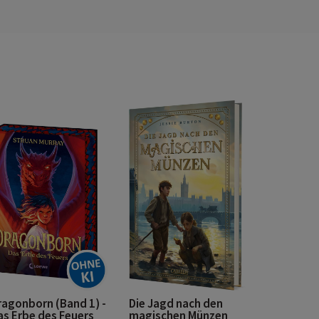
ragonborn (Band 1) -
Die Jagd nach den
as Erbe des Feuers
magischen Münzen