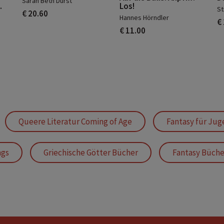
Sarah Beth Durst
.
Los!
St
€ 20.60
Hannes Hörndler
€
€ 11.00
Queere Literatur Coming of Age
Fantasy für Jug
ngs
Griechische Götter Bücher
Fantasy Büche