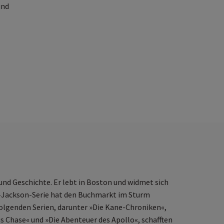
und
o
!
 und Geschichte. Er lebt in Boston und widmet sich
y-Jackson-Serie hat den Buchmarkt im Sturm
olgenden Serien, darunter »Die Kane-Chroniken«,
 Chase« und »Die Abenteuer des Apollo«, schafften