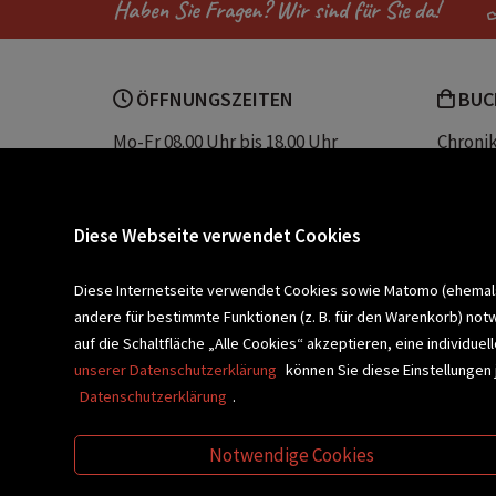
Haben Sie Fragen? Wir sind für Sie da!
ÖFFNUNGSZEITEN
BUC
Mo-Fr 08.00 Uhr bis 18.00 Uhr
Chroni
Sa 08.00 Uhr bis 12.30 Uhr
Unser 
Servic
Buchhandlung Plautz
Barrier
Diese Webseite verwendet Cookies
Sparkassenplatz 2
Kontak
8200 Gleisdorf
Diese Internetseite verwendet Cookies sowie Matomo (ehemals P
andere für bestimmte Funktionen (z. B. für den Warenkorb) not
Newsletter a
BLEIBEN WIR IN KONTAKT!
auf die Schaltfläche „Alle Cookies“ akzeptieren, eine individu
unserer Datenschutzerklärung
können Sie diese Einstellungen 
Datenschutzerklärung
.
VERANSTALTUNGEN
SCHULBU
Notwendige Cookies