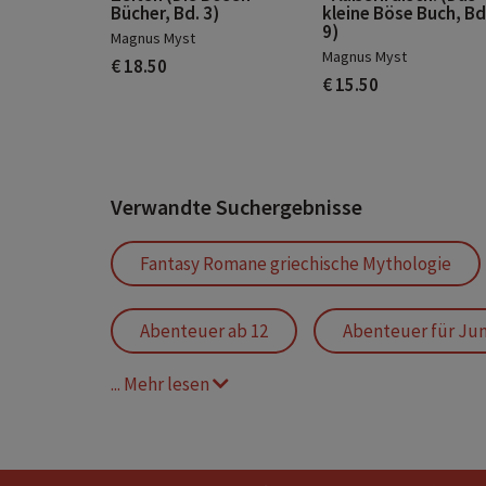
Bücher, Bd. 3)
kleine Böse Buch, Bd
9)
Magnus Myst
Magnus Myst
€ 18.50
€ 15.50
Verwandte Suchergebnisse
Fantasy Romane griechische Mythologie
Abenteuer ab 12
Abenteuer für Ju
... Mehr lesen
Buch Spannung ab 12