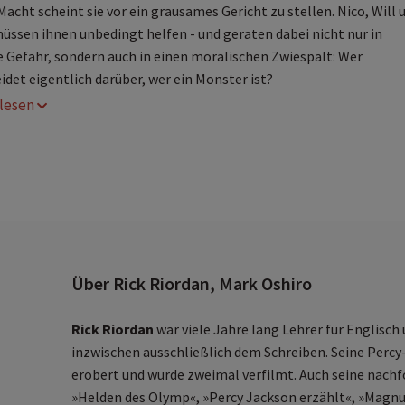
Macht scheint sie vor ein grausames Gericht zu stellen. Nico, Will 
üssen ihnen unbedingt helfen - und geraten dabei nicht nur in
e Gefahr, sondern auch in einen moralischen Zwiespalt: Wer
idet eigentlich darüber, wer ein Monster ist?
r lesen
in weiteres Abenteuer von Nico und Will, dem ungleichen
iebespaar aus Camp Half-Blood!
pannende Action kombiniert mit Rick Riordans
nverwechselbarem Humor
omplexe und sehr diverse Charaktere mit viel
dentifikationspotential
riechische Mythologie extrem unterhaltsam und modern
rzählt
Über Rick Riordan, Mark Oshiro
estsellerautor Rick Riordan in Kooperation mit Mark Oshir
on den Fans der Percy-Jackson-Welt sehnsüchtig erwartet
Rick Riordan
war viele Jahre lang Lehrer für Englisch
inzwischen ausschließlich dem Schreiben. Seine Perc
erobert und wurde zweimal verfilmt. Auch seine nachf
»Helden des Olymp«, »Percy Jackson erzählt«, »Magnus