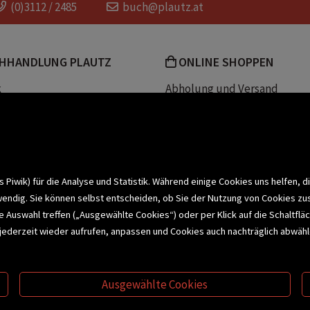
(0)3112 / 2485
buch@plautz.at
HHANDLUNG PLAUTZ
ONLINE SHOPPEN
k
Abholung und Versand
Team
Zahlungsmethoden
e
Widerrufsrecht
efreiheit
Datenschutz- und Cookieerk
t
iwik) für die Analyse und Statistik. Während einige Cookies uns helfen, d
wendig. Sie können selbst entscheiden, ob Sie der Nutzung von Cookies zu
bonnieren >
elle Auswahl treffen („Ausgewählte Cookies“) oder per Klick auf die Schalt
jederzeit wieder aufrufen, anpassen und Cookies auch nachträglich abwähle
CHSERVICE
BUCHEMPFEHLUNGEN
BI
Ausgewählte Cookies