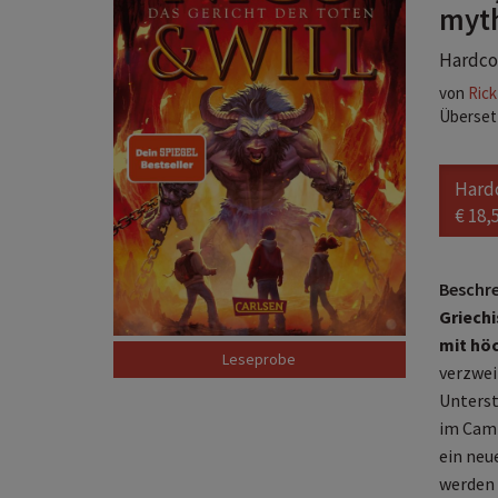
myth
Hardcov
von
Rick
Übersetz
Hard
€ 18,
Beschr
Griechi
mit hö
verzwei
Unterst
im Camp
ein neu
werden 