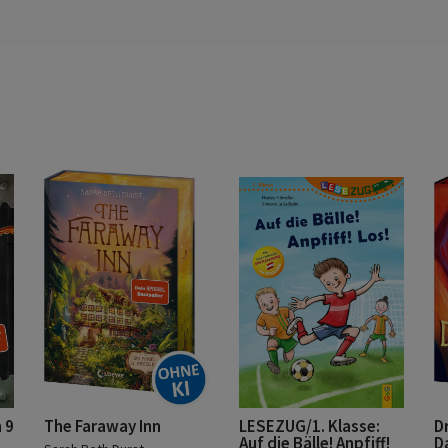
 9
The Faraway Inn
LESEZUG/1. Klasse:
D
Auf die Bälle! Anpfiff!
D