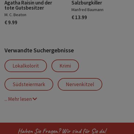
Agatha Raisin und der
Salzburgkiller
tote Gutsbesitzer
Manfred Baumann
M. C. Beaton
€ 13.99
€ 9.99
Verwandte Suchergebnisse
Lokalkolorit
Krimi
Südsteiermark
Nervenkitzel
... Mehr lesen
Beklemmend
Mordermittlung
Psychologisch
Familiengeheimnis
Haben Sie Fragen? Wir sind für Sie da!