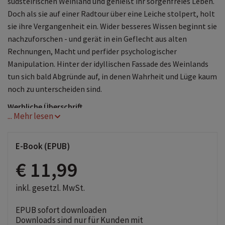
südsteirischen Weinland und genießt ihr sorgenfreies Leben.
Doch als sie auf einer Radtour über eine Leiche stolpert, holt
sie ihre Vergangenheit ein. Wider besseres Wissen beginnt sie
nachzuforschen - und gerät in ein Geflecht aus alten
Rechnungen, Macht und perfider psychologischer
Manipulation. Hinter der idyllischen Fassade des Weinlands
tun sich bald Abgründe auf, in denen Wahrheit und Lüge kaum
noch zu unterscheiden sind.
Werbliche Überschrift
... Mehr lesen
Gaslighting, Gier und Gewalt in der Südsteiermark
E-Book (EPUB)
€ 11,99
inkl. gesetzl. MwSt.
EPUB sofort downloaden
Downloads sind nur für Kunden mit