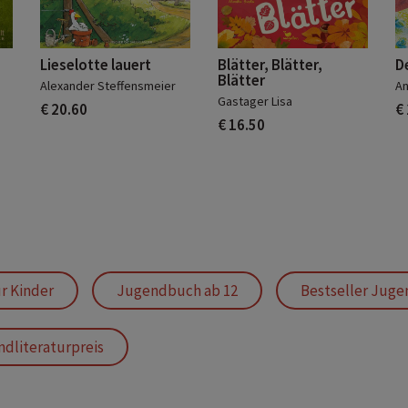
Lieselotte lauert
Blätter, Blätter,
De
Blätter
Alexander Steffensmeier
An
Gastager Lisa
€ 20.60
€
€ 16.50
ür Kinder
Jugendbuch ab 12
Bestseller Juge
dliteraturpreis