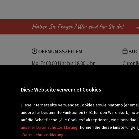
Haben Sie Fragen? Wir sind für Sie da!
ÖFFNUNGSZEITEN
BUC
Mo-Fr 08.00 Uhr bis 18.00 Uhr
Chroni
Sa 08.00 Uhr bis 12.30 Uhr
Unser 
Servic
Buchhandlung Plautz
Barrier
Diese Webseite verwendet Cookies
Sparkassenplatz 2
Kontak
8200 Gleisdorf
Diese Internetseite verwendet Cookies sowie Matomo (ehemals P
andere für bestimmte Funktionen (z. B. für den Warenkorb) not
Newsletter a
BLEIBEN WIR IN KONTAKT!
auf die Schaltfläche „Alle Cookies“ akzeptieren, eine individu
unserer Datenschutzerklärung
können Sie diese Einstellungen 
Datenschutzerklärung
.