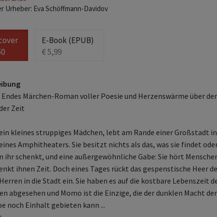
er Urheber: Eva Schöffmann-Davidov
cover
E-Book (EPUB)
50
€ 5,99
eibung
 Endes Märchen-Roman voller Poesie und Herzenswärme über de
der Zeit
in kleines struppiges Mädchen, lebt am Rande einer Großstadt in
eines Amphitheaters. Sie besitzt nichts als das, was sie findet ode
 ihr schenkt, und eine außergewöhnliche Gabe: Sie hört Mensche
enkt ihnen Zeit. Doch eines Tages rückt das gespenstische Heer de
Herren in die Stadt ein. Sie haben es auf die kostbare Lebenszeit d
n abgesehen und Momo ist die Einzige, die der dunklen Macht der
be noch Einhalt gebieten kann ...