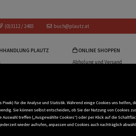
(0)3112 / 2485
buch@plautz.at
HHANDLUNG PLAUTZ
ONLINE SHOPPEN
k
Abholung und Versand
Team
Zahlungsmethoden
e
Widerrufsrecht
efreiheit
Datenschutz- und Cookieerk
t
iwik) für die Analyse und Statistik. Während einige Cookies uns helfen, d
wendig. Sie können selbst entscheiden, ob Sie der Nutzung von Cookies zu
bonnieren >
elle Auswahl treffen („Ausgewählte Cookies“) oder per Klick auf die Schalt
jederzeit wieder aufrufen, anpassen und Cookies auch nachträglich abwähle