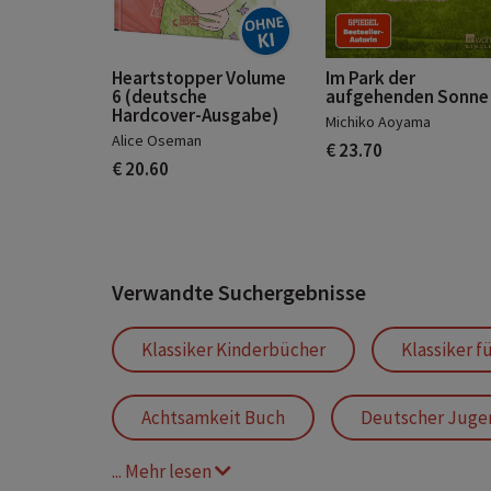
Heartstopper Volume
Im Park der
6 (deutsche
aufgehenden Sonne
Hardcover-Ausgabe)
Michiko Aoyama
Alice Oseman
€ 23.70
€ 20.60
Verwandte Suchergebnisse
Klassiker Kinderbücher
Klassiker f
Achtsamkeit Buch
Deutscher Jugen
... Mehr lesen