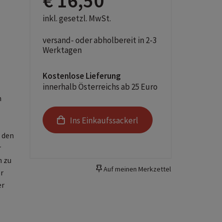
€ 16,50
inkl. gesetzl. MwSt.
versand- oder abholbereit in 2-3
Werktagen
Kostenlose Lieferung
innerhalb Österreichs ab 25 Euro
n
Ins Einkaufssackerl
 den
r
n zu
Auf meinen Merkzettel
r
er