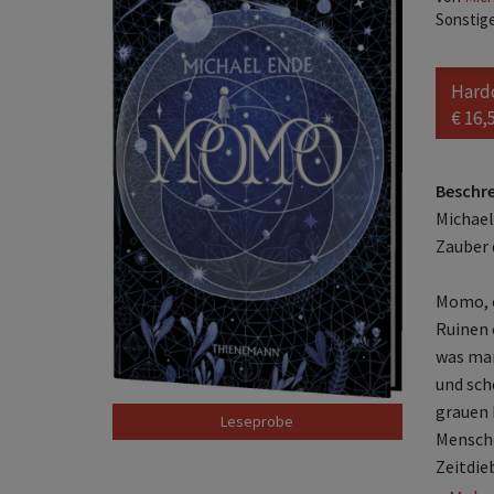
Sonstig
Hard
€ 16,
Beschr
Michael
Zauber 
Momo, e
Ruinen 
was man
und sch
grauen 
Mensche
Zeitdie