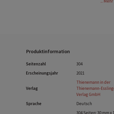
... Meh
W
v
D
Produktinformation
Seitenzahl
304
Erscheinungsjahr
2021
Thienemann in der
Verlag
Thienemann-Essling
Verlag GmbH
Sprache
Deutsch
304 Seiten; 30 mm x 