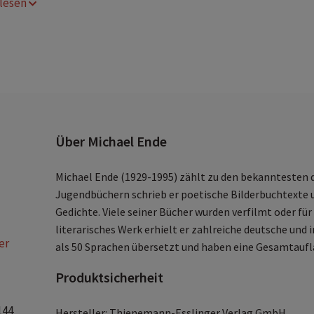
r lesen
eltweiter Bestseller - übersetzt in 46 Sprachen, über 10 Millio
erkaufte Bücher!
er Klassiker ab 20. Februar 2026 im Heimkino (Apple TV)
Über Michael Ende
Michael Ende (1929-1995) zählt zu den bekanntesten d
Jugendbüchern schrieb er poetische Bilderbuchtexte 
Gedichte. Viele seiner Bücher wurden verfilmt oder für
literarisches Werk erhielt er zahlreiche deutsche und
er
als 50 Sprachen übersetzt und haben eine Gesamtaufl
Produktsicherheit
144
Hersteller: Thienemann-Esslinger Verlag GmbH