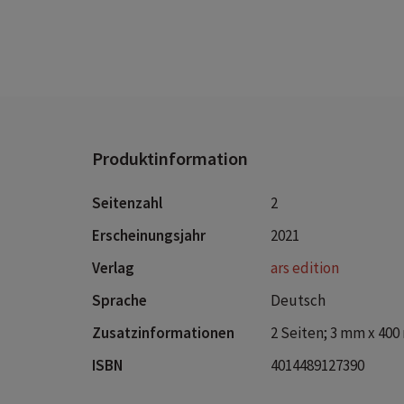
k
D
4
T
d
B
K
Produktinformation
p
Seitenzahl
2
Erscheinungsjahr
2021
Verlag
ars edition
Sprache
Deutsch
Zusatzinformationen
2 Seiten; 3 mm x 40
ISBN
4014489127390