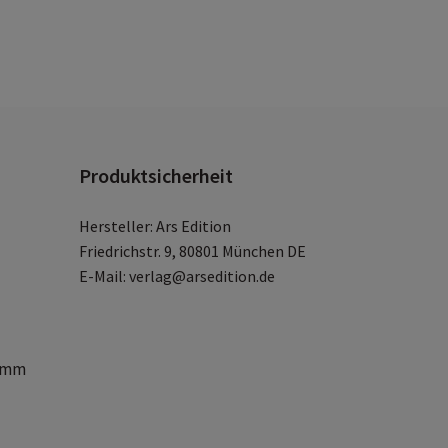
leine Kinderhände
ekorativer Hingucker:
Extragroße, farbenfrohe Wanddeko (62
0,2 cm)
on abschaltbar:
Dank des praktischen An- und Ausschalters a
er Rückseite lassen sich die Geräusche an- und ausschalten
atterien auswechselbar
: Die handelsüblichen
nopfzellenbatterien vom Typ LR 1130 mit je 1,5 V lassen sich
Produktsicherheit
roblemlos auswechseln
Hersteller: Ars Edition
Friedrichstr. 9, 80801 München DE
E-Mail: verlag@arsedition.de
0 mm