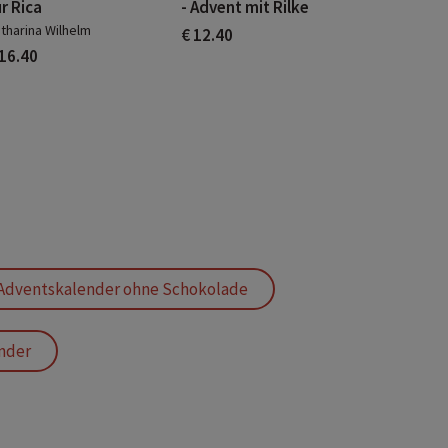
r Rica
- Advent mit Rilke
tharina Wilhelm
€ 12.40
 16.40
Adventskalender ohne Schokolade
nder