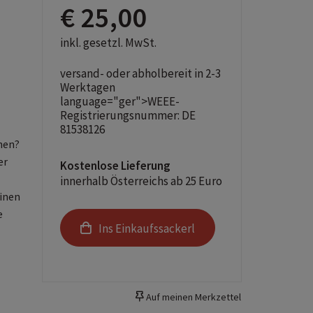
€ 25,00
inkl. gesetzl. MwSt.
versand- oder abholbereit in 2-3
Werktagen
language="ger">WEEE-
Registrierungsnummer: DE
81538126
hen?
er
Kostenlose Lieferung
innerhalb Österreichs ab 25 Euro
einen
e
Ins Einkaufssackerl
r
Auf meinen Merkzettel
ür