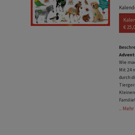
Kalende
Kale
€ 25,
Beschr
Advent
Wie mac
Mit 24 
durch d
Tierger
Kleinen
Familie
... Meh
I
l
i
W