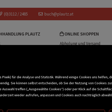
(0)3112 / 2485
buch@plautz.at
HHANDLUNG PLAUTZ
ONLINE SHOPPEN
k
Abholung und Versand
Team
Zahlungsmethoden
e
Widerrufsrecht
efreiheit
Datenschutz- und Cookieerk
t
iwik) für die Analyse und Statistik. Während einige Cookies uns helfen, d
wendig. Sie können selbst entscheiden, ob Sie der Nutzung von Cookies zu
bonnieren >
elle Auswahl treffen („Ausgewählte Cookies“) oder per Klick auf die Schalt
jederzeit wieder aufrufen, anpassen und Cookies auch nachträglich abwähle
CHSERVICE
BUCHEMPFEHLUNGEN
BI