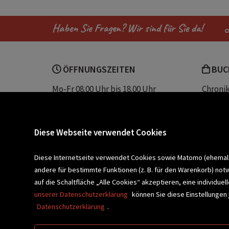
Haben Sie Fragen? Wir sind für Sie da!
ÖFFNUNGSZEITEN
BUC
Mo-Fr 08.00 Uhr bis 18.00 Uhr
Chroni
Sa 08.00 Uhr bis 12.30 Uhr
Unser 
Servic
Buchhandlung Plautz
Barrier
Diese Webseite verwendet Cookies
Sparkassenplatz 2
Kontak
8200 Gleisdorf
Diese Internetseite verwendet Cookies sowie Matomo (ehemals P
andere für bestimmte Funktionen (z. B. für den Warenkorb) not
Newsletter a
BLEIBEN WIR IN KONTAKT!
auf die Schaltfläche „Alle Cookies“ akzeptieren, eine individu
unserer Datenschutzerklärung
können Sie diese Einstellungen 
Datenschutzerklärung
.
VERANSTALTUNGEN
SCHULBU