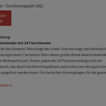
r - Erscheinungsjahr 2021
nder
00
eibung
skalender mit 24 Tierstimmen
ht das Schwein? Wie klingt der Löwe? Und wie singt das Rotkehlc
naturgetreuen Tierlauten führt dieser große Wand-Adventskalend
ie Weihnachtszeit. Hinter jedem der 24 Türchen verbirgt sich ein
äusch, das durch leichten Knopfdruck auch schon von den ganz kl
 ausgelöst werden kann. Ein tierisches Hörvergnügen für die ganz
!
r lesen
nteraktiver Wartezeitverkürzer
: Der lustige Adventskalende
ädt Kinder ab 2 Jahren dazu ein, auf Knopfdruck die Geräusche
hrer Lieblingstiere zu entdecken
eihnachtlicher Sound-Spaß
: Mit leicht auslösbaren Sounds f