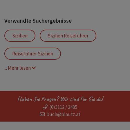
Verwandte Suchergebnisse
Sizilien
Sizilien Reiseführer
Reiseführer Sizilien
... Mehr lesen
Reiseführer Sizilien Kinder
Reiseführer Sizilien mit Karte
Palermo
Haben Sie Fragen? Wir sind für Sie da!
(0)3112 / 2485
Messina
Ätna
Catania
buch@plautz.at
Stromboli
Vulcono
Cefalu