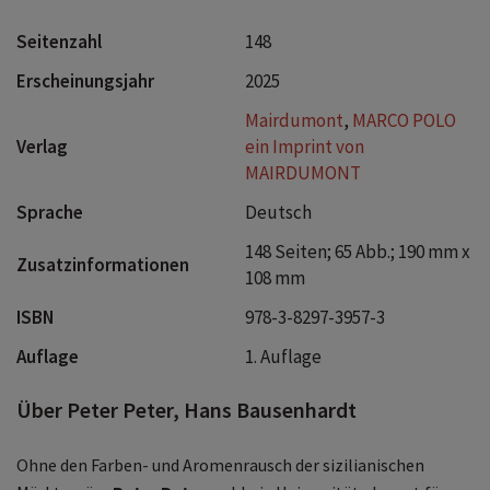
schnell den Fischverkäufer auf dem Markt fotografieren
will, darf sich nicht wundern, wenn die nächsten eifrigen
Seitenzahl
148
Fotomodelle schon Schlange stehen, bevor der Auslöser
Erscheinungsjahr
2025
ganz durchgedrückt ist. Dein MARCO POLO Reiseführer
verrät dir, welche Fotospots du nicht verpassen darfst
Mairdumont
,
MARCO POLO
und wo du mit den Einheimischen am besten in Kontakt
Verlag
ein Imprint von
kommst. Ohne lange Vorbereitung bist du so optimal
MAIRDUMONT
gerüstet für deine Traumreise nach Sizilien!
ENTDECKE
Sprache
Deutsch
LOS!
148 Seiten; 65 Abb.; 190 mm x
Zusatzinformationen
108 mm
ISBN
978-3-8297-3957-3
Auflage
1. Auflage
Über Peter Peter, Hans Bausenhardt
Ohne den Farben- und Aromenrausch der sizilianischen