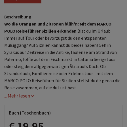
Beschreibung
Wo die Orangen und Zitronen blüh'n: Mit dem MARCO
POLO Reiseführer Sizilien erkunden
Bist du im Urlaub
immer auf Tour oder bevorzugst du den entspannten
Müßiggang? Auf Sizilien kannst du beides haben! Geh in
Syrakus auf Zeitreise in die Antike, faulenze am Strand von
Palermo, löffle auf dem Fischmarkt in Catania Seeigel aus
oder steig dem allgegenwärtigen Ätna aufs Dach. Ob
Strandurlaub, Familienreise oder Erlebnistour - mit dem
MARCO POLO Reiseführer für Sizilien stellst du dir genau die
Reise zusammen, auf die du Lust hast.
... Mehr lesen
Das Beste zuerst: die MARCO POLO
Top-Highlights
und die MARCO POLO
Bucketlist
für die
unvergesslichen Urlaubserlebnisse
Buch (Taschenbuch)
Der
Urlaubsplaner
für den passenden Einstieg und
€ 19,95
sprechende Karten mit Tipps und Reisehacks für