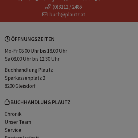
(0)3112 / 2485
lesung
depressive verstimmungen
buch@plautz.at
ängste
stress
selbstversuch
ÖFFNUNGSZEITEN
resilienz
lebensfreude
Mo-Fr 08.00 Uhr bis 18.00 Uhr
Sa 08.00 Uhr bis 12.30 Uhr
meditation
psychotherapie
Buchhandlung Plautz
Sparkassenplatz 2
ecstasy
magic mushrooms
8200 Gleisdorf
BUCHHANDLUNG PLAUTZ
ungekürzte lesung
Chronik
Unser Team
Service