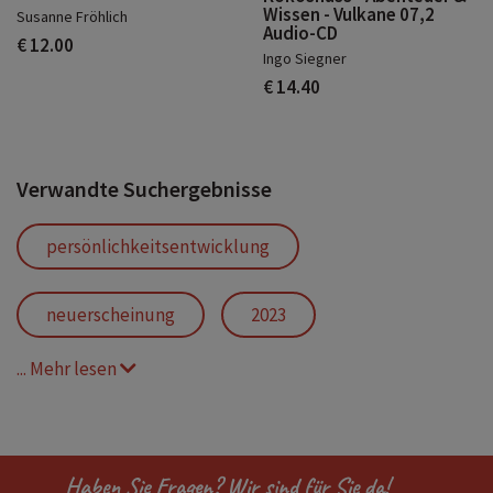
Wissen - Vulkane 07,2
Susanne Fröhlich
Audio-CD
€ 12.00
Ingo Siegner
€ 14.40
Verwandte Suchergebnisse
persönlichkeitsentwicklung
neuerscheinung
2023
... Mehr lesen
ratgeber
hörbuch
hörbücher cd
der ernährungskompass
Haben Sie Fragen? Wir sind für Sie da!