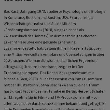
Bas Kast, Jahrgang 1973, studierte Psychologie und Biologie
in Konstanz, Bochum und Boston/USA. Er arbeitet als
Wissenschaftsjournalist und Autor. Mit dem
»Ernährungskompass« (2018, ausgezeichnet als
»Wissensbuch des Jahres«), in dem Kast die gesicherten
Erkenntnisse über eine gesunde Ernährung
zusammengestellt hat, gelang ihm ein Riesenerfolg: über
eine Million verkaufte Exemplare und Übersetzungen in über
20 Sprachen. Wie man die wissenschaftlichen Ergebnisse
alltagstauglich umsetzen kann, zeigt er in »Der
Ernährungskompass. Das Kochbuch« (gemeinsam mit
Michaela Baur, 2019). Zuletzt erschien von ihm (zusammen
mit der Illustratorin Sofiya Usach) »Wenn du einen Traum
hast«. Kast lebt mit seiner Familie in Berlin.
Herbert Schäfer
wirkt regelmäßig in Film- und TV-Produktionen mit - vor
allem aber ist er durch seine Stimme bekannt und gefragt: Er
ist in Dutzenden Hörspielen und Radiofeatures zu hören, hat