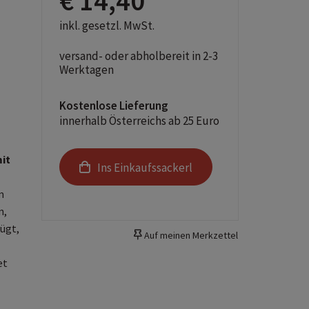
€ 14,40
inkl. gesetzl. MwSt.
versand- oder abholbereit in 2-3
Werktagen
Kostenlose Lieferung
innerhalb Österreichs ab 25 Euro
it
Ins Einkaufssackerl
m
n,
rügt,
Auf meinen Merkzettel
et