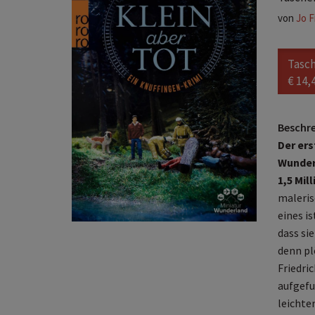
von
Jo F
Tasc
€ 14,
Beschr
Der ers
Wunderl
1,5 Mil
maleris
eines is
dass sie
denn pl
Friedri
aufgefu
leichte