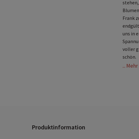
stehen,
Blumenh
Frank zu
endgült
uns in e
Spannun
voller 
schön.
... Meh
Produktinformation