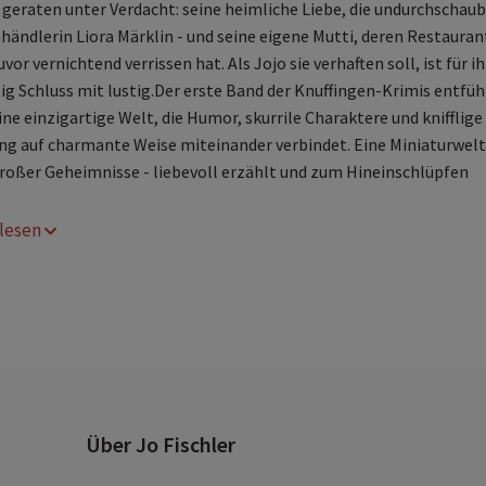
 geraten unter Verdacht: seine heimliche Liebe, die undurchschau
ändlerin Liora Märklin - und seine eigene Mutti, deren Restauran
vor vernichtend verrissen hat. Als Jojo sie verhaften soll, ist für i
ig Schluss mit lustig.Der erste Band der Knuffingen-Krimis entfüh
ine einzigartige Welt, die Humor, skurrile Charaktere und knifflige
g auf charmante Weise miteinander verbindet. Eine Miniaturwelt
großer Geheimnisse - liebevoll erzählt und zum Hineinschlüpfen
r lesen
Über Jo Fischler