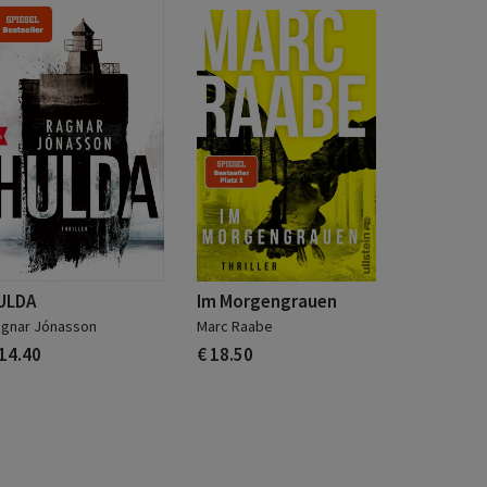
ULDA
Im Morgengrauen
gnar Jónasson
Marc Raabe
 14.40
€ 18.50