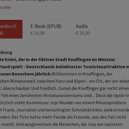
ischler
henbuch
E-Book (EPUB)
Audio
40
€ 10,99
€ 20,00
eibung
te Krimi, der in der fiktiven Stadt Knuffingen im Miniatur
and spielt - Deutschlands beliebtester Touristenattraktion m
lionen Besuchern jährlich.
Willkommen in Knuffingen, der
chen Miniaturwelt zwischen Harz und Alpen - ein Ort, der vor alle
t: überschaubar. Und friedlich. Zumal die Knuffinger gar nicht ahne
 Teil eines berühmten Miniaturuniversums sind ... Doch die Idylle t
ötzlich steht Kommissar Jojo Wunder vor einem Riesenproblem.
ch Frank, Journalist und berüchtigter Schmähkritiker, wird ermord
nden. Der Tote hatte mehr Feinde als Freunde, was den Fall nicht
r macht. Und ausgerechnet die Menschen, die Jojo am nächsten