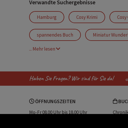
Verwandte Suchergebnisse
Hamburg
Cosy Krimi
Cosy
spannendes Buch
Miniatur Wunder
... Mehr lesen
Speicherstadt
Jan Beck
K
Bücher für den Urlaub
Perfektes M
Haben Sie Fragen? Wir sind für Sie da!
ÖFFNUNGSZEITEN
BUC
Mo-Fr 08.00 Uhr bis 18.00 Uhr
Chroni
Sa 08.00 Uhr bis 12.30 Uhr
Unser 
Servic