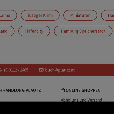
 Crime
lustiger Krimi
Miniaturen
Ha
land
Hafencity
Hamburg Speicherstadt
nuffingen
Regionalkrimi
Modellbau
itbringsel
Mord im Miniatur Wunderland
(0)3112 / 2485
buch@plautz.at
HHANDLUNG PLAUTZ
ONLINE SHOPPEN
k
Abholung und Versand
Team
Zahlungsmethoden
e
Widerrufsrecht