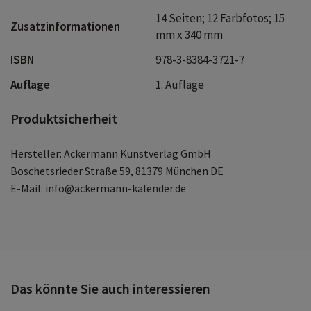
Belange der Bevölkerung gefördert werden. Auch eine
14 Seiten; 12 Farbfotos; 15
schöne Geschenkidee für Italien-Fans, Bewunder:innen
Zusatzinformationen
mm x 340 mm
des Mittelmeers und der mediterranen Lebensart sowie
Reisefreudige.
ISBN
978-3-8384-3721-7
Auflage
1. Auflage
Produktsicherheit
Hersteller: Ackermann Kunstverlag GmbH
Boschetsrieder Straße 59, 81379 München DE
E-Mail: info@ackermann-kalender.de
Das könnte Sie auch interessieren