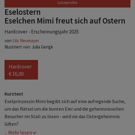
Leseprobe
Eselostern
Eselchen Mimi freut sich auf Ostern
Hardcover - Erscheinungsjahr 2025
von
Lilo Neumayer
Illustriert von: Julia Gerigk
Hardcover
€ 16,00
Kurztext
Eselprinzessin Mimi begibt sich auf eine aufregende Suche,
um das Rätsel um die bunten Eier und die geheimnisvollen
Besucher im Stall zu lösen - wird sie das Ostergeheimnis
lüften?
... Mehr lesen
Beschreibung