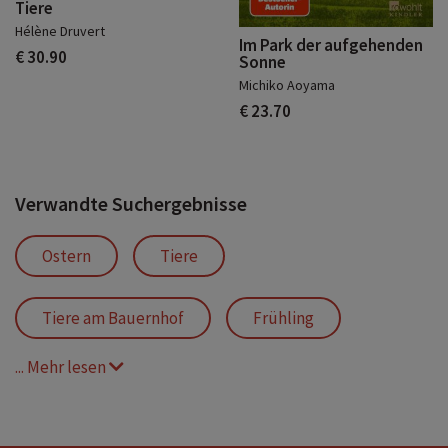
Tiere
Hélène Druvert
Im Park der aufgehenden
€ 30.90
Sonne
Michiko Aoyama
€ 23.70
Verwandte Suchergebnisse
Ostern
Tiere
Tiere am Bauernhof
Frühling
... Mehr lesen
Osterhase
Spaß
liebevoll
Gemeinschaft
Frühlingsfreude