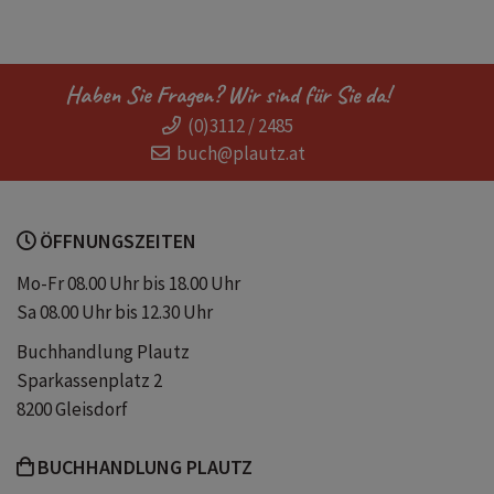
Sinnsucher
Energiearbeit
Haben Sie Fragen? Wir sind für Sie da!
(0)3112 / 2485
Selbstermächtigung
Selbstführung
buch@plautz.at
gabby bernstein
happy holy confident
ÖFFNUNGSZEITEN
Selbsthilfebuch
Wunscherfüllung
Mo-Fr 08.00 Uhr bis 18.00 Uhr
Sa 08.00 Uhr bis 12.30 Uhr
Schattenarbeit
elisabeth gilbert
Buchhandlung Plautz
Sparkassenplatz 2
Traumaheilung
Seelenheilung
8200 Gleisdorf
BUCHHANDLUNG PLAUTZ
Bewusstseinserweiterung