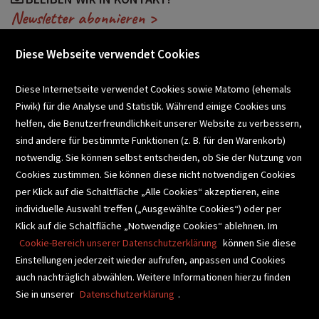
Newsletter abonnieren >
Quantum Jumping
Innere Heilung
Diese Webseite verwendet Cookies
Selbstsabotage überwinden
VERANSTALTUNGEN
Diese Internetseite verwendet Cookies sowie Matomo (ehemals
Anziehungsgesetz
Piwik) für die Analyse und Statistik. Während einige Cookies uns
helfen, die Benutzerfreundlichkeit unserer Website zu verbessern,
SCHULBUCHSERVICE
sind andere für bestimmte Funktionen (z. B. für den Warenkorb)
Menschen in Lebensumbrüchen
notwendig. Sie können selbst entscheiden, ob Sie der Nutzung von
Cookies zustimmen. Sie können diese nicht notwendigen Cookies
BUCHEMPFEHLUNGEN
per Klick auf die Schaltfläche „Alle Cookies“ akzeptieren, eine
Unbewusste Muster
individuelle Auswahl treffen („Ausgewählte Cookies“) oder per
Klick auf die Schaltfläche „Notwendige Cookies“ ablehnen. Im
BIBLIOTHEKSSERVICE
Spiritueller Ratgeber
Herzintelligenz
Cookie-Bereich unserer Datenschutzerklärung
können Sie diese
Einstellungen jederzeit wieder aufrufen, anpassen und Cookies
auch nachträglich abwählen. Weitere Informationen hierzu finden
VIDEO-TIPPS
GESCHENKETIPPS
Sie in unserer
Datenschutzerklärung
.