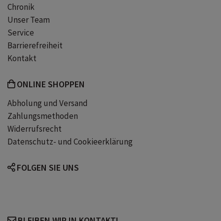
Chronik
Unser Team
Innerer Kompass
Service
Barrierefreiheit
Spirituelles Wachstum
Kontakt
Energieblockaden lösen
ONLINE SHOPPEN
Abholung und Versand
Moderne Spiritualität
Zahlungsmethoden
Widerrufsrecht
Datenschutz- und Cookieerklärung
Nervensystemregulation
FOLGEN SIE UNS
Identitätsarbeit
Glaubenssätze transformieren
BLEIBEN WIR IN KONTAKT!