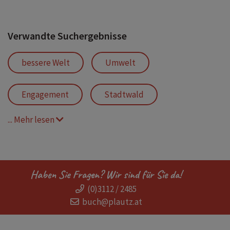
Verwandte Suchergebnisse
bessere Welt
Umwelt
Engagement
Stadtwald
... Mehr lesen
Pioniere
Grün statt Grau
Radverkehr
Visionen
Haben Sie Fragen? Wir sind für Sie da!
(0)3112 / 2485
Plädoyer für Mut
Veränderung
buch@plautz.at