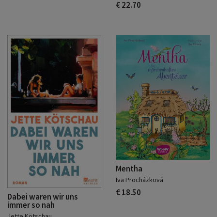
Mehrheiten. Wenn Fortschritt positiv vermittelt
€ 22.70
wird, entsteht Vertrauen und erst Vertrauen
ermöglicht politische Wirksamkeit.
Europas Stunde: Ein demokratisches
Gegenmodell zu autoritären Systemen braucht
Souveränität
Wer Zuversicht, Demokratie und Gestaltungskraft
sichern will, muss Europas Abhängigkeit von den
USA auch wirtschaftlich und technologisch
verringern.
Mentha
Iva Procházková
€ 18.50
Dabei waren wir uns
immer so nah
Jette Kötschau