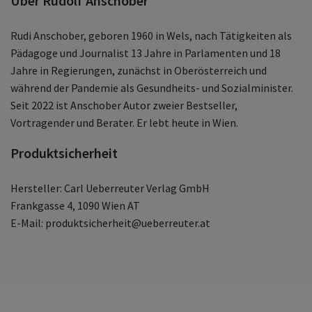
Über Rudolf Anschober
Kraft
Zuversicht als politische Ressource, die Demokratie
Rudi Anschober, geboren 1960 in Wels, nach Tätigkeiten als
und Engagement stärkt und als wirksames
Pädagoge und Journalist 13 Jahre in Parlamenten und 18
Gegenmittel gegen autoritäre und rechtsextreme
Jahre in Regierungen, zunächst in Oberösterreich und
Bewegungen fungiert. Wer Hoffnung nicht
während der Pandemie als Gesundheits- und Sozialminister.
kommuniziert, überlässt das Feld den Zerstörern.
Seit 2022 ist Anschober Autor zweier Bestseller,
Die Pessimismus-Falle
Vortragender und Berater. Er lebt heute in Wien.
Die allgegenwärtige Untergangsstimmung ist kein
Zufall. Sie wird von autoritären und rechtsextremen
Produktsicherheit
Kräften gezielt verstärkt. Verbreiteter Pessimismus
schwächt Engagement, Vertrauen und Demokratie
Hersteller: Carl Ueberreuter Verlag GmbH
und nützt jenen, die von Angst und Stillstand
Frankgasse 4, 1090 Wien AT
profitieren.
E-Mail: produktsicherheit@ueberreuter.at
Realität ist besser als ihr Ruf
Die Welt ist besser, als wir glauben und schlechter,
als sie sein müsste.
Rudi Anschober zeigt reale Fortschritte, ohne die
bestehenden Krisen zu verharmlosen.
Erfolgsgeschichten als Inspiration und