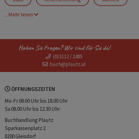
... Mehr lesen
coming-of-age
ziemlich beste freunde
preisgekreisgekröntes debüt
Haben Sie Fragen? Wir sind für Sie da!
(0)3112 / 2485
frankreich
paris
romane
buch@plautz.at
ebooks
ÖFFNUNGSZEITEN
Mo-Fr 08.00 Uhr bis 18.00 Uhr
Sa 08.00 Uhr bis 12.30 Uhr
Buchhandlung Plautz
Sparkassenplatz 2
8200 Gleisdorf