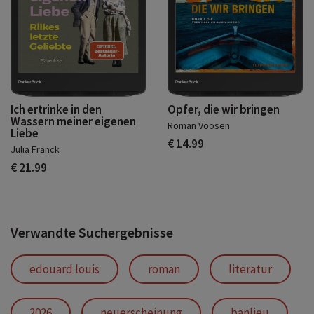
Ich ertrinke in den
Opfer, die wir bringen
Wassern meiner eigenen
Roman Voosen
Liebe
€ 14.99
Julia Franck
€ 21.99
Verwandte Suchergebnisse
edouard louis
roman
literatur
2026
neuerscheinung
banlieu