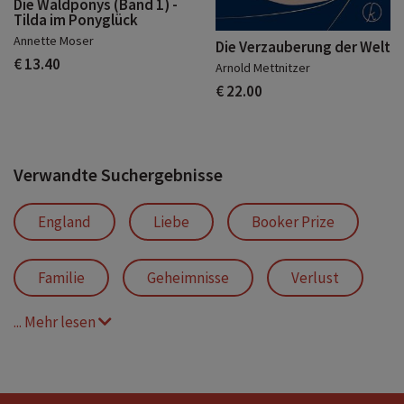
Die Waldponys (Band 1) -
Tilda im Ponyglück
Annette Moser
Die Verzauberung der Welt
€ 13.40
Arnold Mettnitzer
€ 22.00
Verwandte Suchergebnisse
England
Liebe
Booker Prize
Familie
Geheimnisse
Verlust
... Mehr lesen
Industrie
Tragödie
Migration
Indien
Gewerkschaft