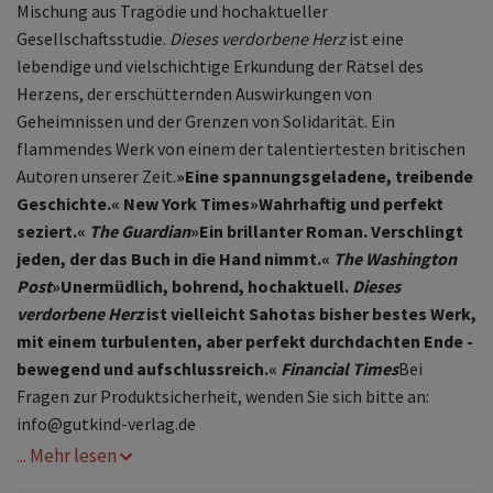
Mischung aus Tragödie und hochaktueller
Gesellschaftsstudie.
Dieses verdorbene Herz
ist eine
lebendige und vielschichtige Erkundung der Rätsel des
Herzens, der erschütternden Auswirkungen von
Geheimnissen und der Grenzen von Solidarität. Ein
flammendes Werk von einem der talentiertesten britischen
Autoren unserer Zeit.
»Eine spannungsgeladene, treibende
Geschichte.« New York Times
»Wahrhaftig und perfekt
seziert.«
The Guardian
»Ein brillanter Roman. Verschlingt
jeden, der das Buch in die Hand nimmt.«
The Washington
Post
»Unermüdlich, bohrend, hochaktuell.
Dieses
verdorbene Herz
ist vielleicht Sahotas bisher bestes Werk,
mit einem turbulenten, aber perfekt durchdachten Ende -
bewegend und aufschlussreich.«
Financial Times
Bei
Fragen zur Produktsicherheit, wenden Sie sich bitte an:
info@gutkind-verlag.de
... Mehr lesen