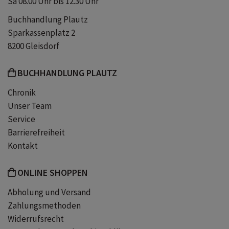
Sa 08.00 Uhr bis 12.30 Uhr
bücher für zweitklässler
Buchhandlung Plautz
Sparkassenplatz 2
Lesen lernen mit Bildern
8200 Gleisdorf
BUCHHANDLUNG PLAUTZ
Kinderbuch Eisbär
Chronik
Unser Team
lesebuch mit großbuchstaben
Service
Barrierefreiheit
leselernbuch 1 klasse
Kontakt
fibel lesen lernen 1 klasse
ONLINE SHOPPEN
Abholung und Versand
lesebuch für schulanfänger
Zahlungsmethoden
Widerrufsrecht