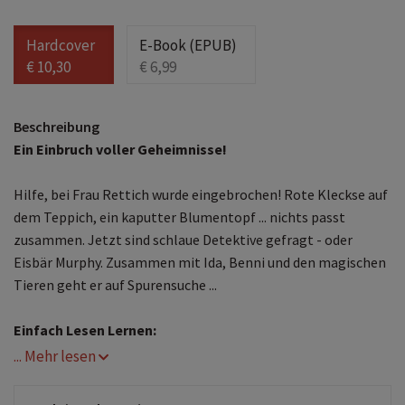
Hardcover
E-Book (EPUB)
€ 10,30
€ 6,99
Beschreibung
Ein Einbruch voller Geheimnisse!
Hilfe, bei Frau Rettich wurde eingebrochen! Rote Kleckse auf
dem Teppich, ein kaputter Blumentopf ... nichts passt
zusammen. Jetzt sind schlaue Detektive gefragt - oder
Eisbär Murphy. Zusammen mit Ida, Benni und den magischen
Tieren geht er auf Spurensuche ...
Einfach Lesen Lernen:
... Mehr lesen
Abenteuerspaß mit den beliebten Figuren aus der
erfolgreichen Kinderbuchserie von Margit Auer
Leichter Kinderkrimi für Schulanfänger*innen