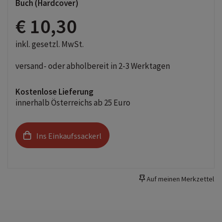
Buch (Hardcover)
2. Lesestufe: Kurze Sätze, extragroße Schrift
€ 10,30
Mit Leserätsel am Ende des Buches
Viele bunte Bilder erleichtern das Lesen
inkl. gesetzl. MwSt.
"Die Schule der magischen Tiere" adaptiert als
versand- oder abholbereit in 2-3 Werktagen
Erstlesebuch - idealer Lesestoff für alle
Grundschüler*innen, die spannende
Kostenlose Lieferung
Detektivgeschichten lieben.
innerhalb Österreichs ab 25 Euro
Ins Einkaufssackerl
Auf meinen Merkzettel