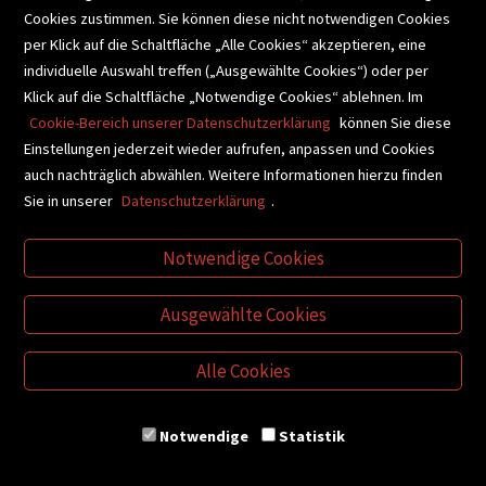
Cookies zustimmen. Sie können diese nicht notwendigen Cookies
BUCHEMPFEHLUNGEN
per Klick auf die Schaltfläche „Alle Cookies“ akzeptieren, eine
individuelle Auswahl treffen („Ausgewählte Cookies“) oder per
Klick auf die Schaltfläche „Notwendige Cookies“ ablehnen. Im
BIBLIOTHEKSSERVICE
Cookie-Bereich unserer Datenschutzerklärung
können Sie diese
Einstellungen jederzeit wieder aufrufen, anpassen und Cookies
auch nachträglich abwählen. Weitere Informationen hierzu finden
VIDEO-TIPPS
GESCHENKETIPPS
Sie in unserer
Datenschutzerklärung
.
Notwendige Cookies
VERTRAG WIDERRUFEN
Ausgewählte Cookies
Alle Cookies
Notwendige
Statistik
© Buchhandlung Plautz GmbH
Kontakt
AGB
Impressum