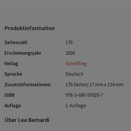
Hoffnung, die manchmal durch unerwartete Begegnungen
entsteht.
Produktinformation
Seitenzahl
176
Erscheinungsjahr
2026
Verlag
Schöffling
Sprache
Deutsch
Zusatzinformationen
176 Seiten; 17 mm x 124 mm
ISBN
978-3-690-97029-7
Auflage
1. Auflage
Über Lea Bernardi