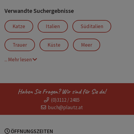
Verwandte Suchergebnisse
Katze
Italien
Süditalien
Trauer
Küste
Meer
... Mehr lesen
Sommer
Auszeit
Urlaub
Strand
Geheimnis
Ankommen
Haben Sie Fragen? Wir sind für Sie da!
(0)3112 / 2485
Begegnungen
Lebenssinn
buch@plautz.at
Sinnsuche
Krise
Trost
ÖFFNUNGSZEITEN