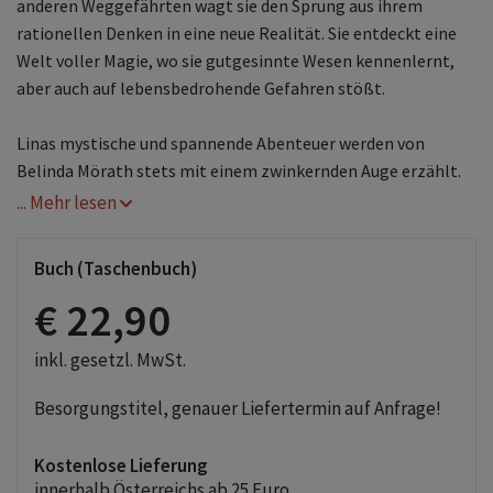
anderen Weggefährten wagt sie den Sprung aus ihrem
rationellen Denken in eine neue Realität. Sie entdeckt eine
Welt voller Magie, wo sie gutgesinnte Wesen kennenlernt,
aber auch auf lebensbedrohende Gefahren stößt.
Linas mystische und spannende Abenteuer werden von
Belinda Mörath stets mit einem zwinkernden Auge erzählt.
... Mehr lesen
Beschreibung
Zweiter Band des zweiteiligen Romans "Die Andersreisende".
Nachdem Lina, eine wissbegierige und kritische junge Frau,
Buch (Taschenbuch)
die Weltenesche entdeckt hat, interessiert sie sich für die
€ 22,90
Prophezeiung. Begleitet von Konrad, Liebwart, Trude und
anderen Weggefährten wagt sie den Sprung aus ihrem
inkl. gesetzl. MwSt.
rationellen Denken in eine neue Realität. Sie entdeckt eine
Welt voller Magie, wo sie gutgesinnte Wesen kennenlernt,
Besorgungstitel, genauer Liefertermin auf Anfrage!
aber auch auf lebensbedrohende Gefahren stößt. Linas
mystische und spannende Abenteuer werden von Belinda
Kostenlose Lieferung
Mörath stets mit einem zwinkernden Auge erzählt.
innerhalb Österreichs ab 25 Euro