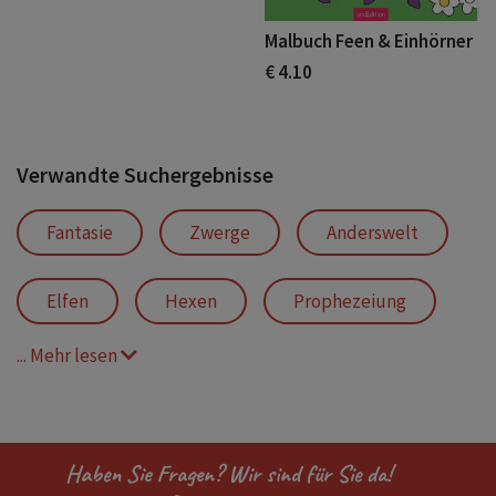
Malbuch Feen & Einhörner
€ 4.10
Verwandte Suchergebnisse
Fantasie
Zwerge
Anderswelt
Elfen
Hexen
Prophezeiung
... Mehr lesen
Oberon
Weltenesche
Belinda Mörath
Mörath
Haben Sie Fragen? Wir sind für Sie da!