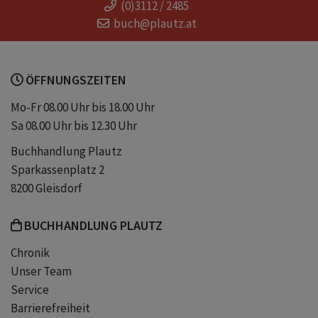
(0)3112 / 2485
Zwischen Mythen und Geheimdienst
buch@plautz.at
Zwischen Mythen & Geheimdienst
ÖFFNUNGSZEITEN
Andersreisende
Mo-Fr 08.00 Uhr bis 18.00 Uhr
Sa 08.00 Uhr bis 12.30 Uhr
humorvolles Jugendbuch
Buchhandlung Plautz
Sparkassenplatz 2
Zweiter Band "Die Andersreisende"
8200 Gleisdorf
BUCHHANDLUNG PLAUTZ
Die Andrsreisende
Chronik
Unser Team
Zwischen Eulenstein und Weltensäule
Service
Barrierefreiheit
Zwischen Eulenstein & Weltensäule