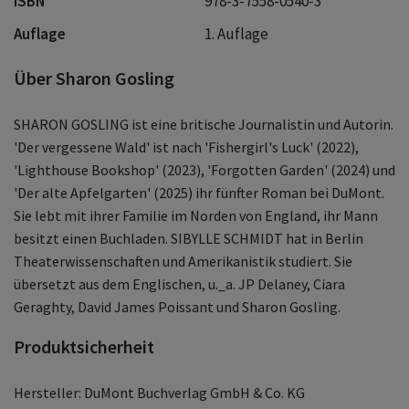
ISBN
978-3-7558-0540-3
Auflage
1. Auflage
Über Sharon Gosling
SHARON GOSLING ist eine britische Journalistin und Autorin.
'Der vergessene Wald' ist nach 'Fishergirl's Luck' (2022),
'Lighthouse Bookshop' (2023), 'Forgotten Garden' (2024) und
'Der alte Apfelgarten' (2025) ihr fünfter Roman bei DuMont.
Sie lebt mit ihrer Familie im Norden von England, ihr Mann
besitzt einen Buchladen. SIBYLLE SCHMIDT hat in Berlin
Theaterwissenschaften und Amerikanistik studiert. Sie
übersetzt aus dem Englischen, u._a. JP Delaney, Ciara
Geraghty, David James Poissant und Sharon Gosling.
Produktsicherheit
Hersteller: DuMont Buchverlag GmbH & Co. KG