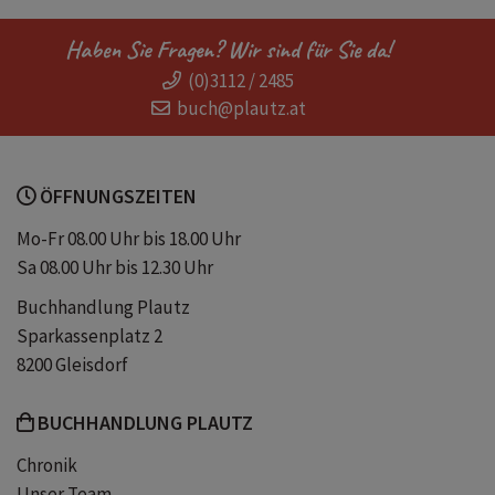
Liebesgeschichte mit Natur
Haben Sie Fragen? Wir sind für Sie da!
(0)3112 / 2485
Liebesgeschichte auf dem Land
buch@plautz.at
zweite Chance
neu Liebe
ÖFFNUNGSZEITEN
Liebe nach Trauer
hoffnungsvoll
Mo-Fr 08.00 Uhr bis 18.00 Uhr
Sa 08.00 Uhr bis 12.30 Uhr
Selbstverwirklichung
Neuanfang
Buchhandlung Plautz
Sparkassenplatz 2
Tiny House
Slow Burn
8200 Gleisdorf
BUCHHANDLUNG PLAUTZ
Neues Zuhause
Enemies to Lovers
Chronik
Unser Team
Sommerbuch
Urlaubslektüre