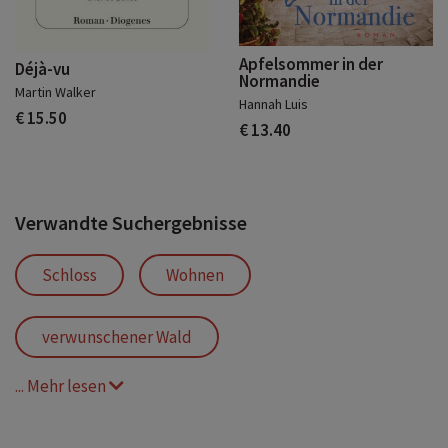
Apfelsommer in der
Déjà-vu
Normandie
Martin Walker
Hannah Luis
€ 15.50
€ 13.40
Verwandte Suchergebnisse
Schloss
Wohnen
verwunschener Wald
... Mehr lesen
romantischer Wald