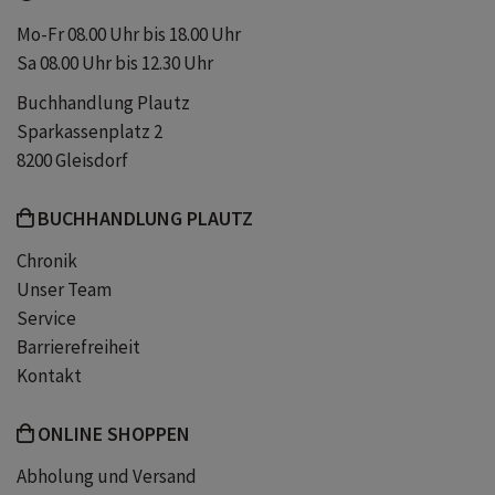
Bücher für Jungs ab 7 Jahren
Mo-Fr 08.00 Uhr bis 18.00 Uhr
Sa 08.00 Uhr bis 12.30 Uhr
Abenteuerbücher für Erstleser
Buchhandlung Plautz
Sparkassenplatz 2
Erstlesebuch Erstlesegeschichte
8200 Gleisdorf
BUCHHANDLUNG PLAUTZ
Abenteuergeschichten für Erstleser
Chronik
Unser Team
Geschenke für Kinder unter 10 Euro
Service
Barrierefreiheit
Spannende Kinderbücher ab 7 Jahren
Kontakt
Kinderbücher zum ersten Selberlesen
ONLINE SHOPPEN
Abholung und Versand