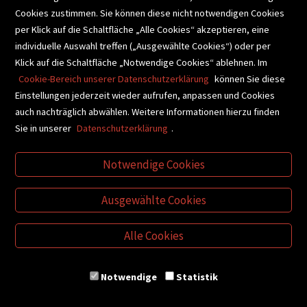
Cookies zustimmen. Sie können diese nicht notwendigen Cookies
BUCHEMPFEHLUNGEN
per Klick auf die Schaltfläche „Alle Cookies“ akzeptieren, eine
individuelle Auswahl treffen („Ausgewählte Cookies“) oder per
Klick auf die Schaltfläche „Notwendige Cookies“ ablehnen. Im
BIBLIOTHEKSSERVICE
Cookie-Bereich unserer Datenschutzerklärung
können Sie diese
Einstellungen jederzeit wieder aufrufen, anpassen und Cookies
auch nachträglich abwählen. Weitere Informationen hierzu finden
VIDEO-TIPPS
GESCHENKETIPPS
Sie in unserer
Datenschutzerklärung
.
Notwendige Cookies
VERTRAG WIDERRUFEN
Ausgewählte Cookies
Alle Cookies
Notwendige
Statistik
© Buchhandlung Plautz GmbH
Kontakt
AGB
Impressum