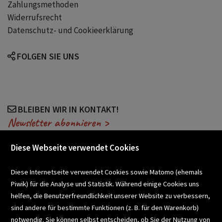
Bücher wie Die geheime Drachenschule
Zahlungsmethoden
Widerrufsrecht
Datenschutz- und Cookieerklärung
Fantasygeschichten Fantasybücher ab 7 Jahren
FOLGEN SIE UNS
BLEIBEN WIR IN KONTAKT!
Newsletter abonnieren >
Diese Webseite verwendet Cookies
VERANSTALTUNGEN
Diese Internetseite verwendet Cookies sowie Matomo (ehemals
Piwik) für die Analyse und Statistik. Während einige Cookies uns
helfen, die Benutzerfreundlichkeit unserer Website zu verbessern,
SCHULBUCHSERVICE
sind andere für bestimmte Funktionen (z. B. für den Warenkorb)
notwendig. Sie können selbst entscheiden, ob Sie der Nutzung von