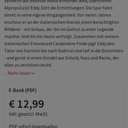
Sennerin auf dieselbe Weise ermordet wird, übernimmt
Alpinpolizist Eddy Zett die Ermittlungen. Die Spur führt
direkt in seine eigene Vergangenheit: Vor vielen Jahren
erschoss er an der italienischen Grenze einen berüchtigten
Wilderer - ein Schuss, der ihn im Gailtal zu einer Legende
machte. Und ihn bis heute verfolgt. Zusammen mit seinem
italienischen Freund und Carabiniere Fredo jagt Eddy den
Täter von Kärnten bis nach Südtirol und tief in die Dolomiten
- und gerät in einen Strudel aus Schuld, Hass und Rache, der
alles zu zerstören droht.
... Mehr lesen
Werbliche Überschrift
Morden, wo die Luft zum Atmen fehlt
E-Book (PDF)
€ 12,99
inkl. gesetzl. MwSt.
PDF sofort downloaden