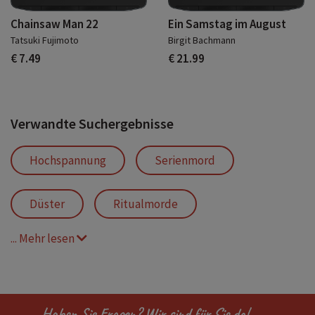
Chainsaw Man 22
Ein Samstag im August
Tatsuki Fujimoto
Birgit Bachmann
€ 7.49
€ 21.99
Verwandte Suchergebnisse
Hochspannung
Serienmord
Düster
Ritualmorde
... Mehr lesen
Dolomiten
Alpinklettern
Familiengeheimnis
Psychopath
Haben Sie Fragen? Wir sind für Sie da!