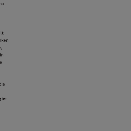
au
lt
inken
e,
in
e
die
ie: