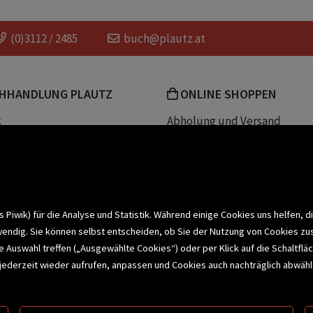
ähnlich wie Hafsah Faizal
High Fantasy
E
(0)3112 / 2485
buch@plautz.at
HHANDLUNG PLAUTZ
ONLINE SHOPPEN
k
Abholung und Versand
Team
Zahlungsmethoden
e
Widerrufsrecht
efreiheit
Datenschutz- und Cookieerk
t
iwik) für die Analyse und Statistik. Während einige Cookies uns helfen, d
wendig. Sie können selbst entscheiden, ob Sie der Nutzung von Cookies zu
bonnieren >
elle Auswahl treffen („Ausgewählte Cookies“) oder per Klick auf die Schalt
jederzeit wieder aufrufen, anpassen und Cookies auch nachträglich abwähle
CHSERVICE
BUCHEMPFEHLUNGEN
BI