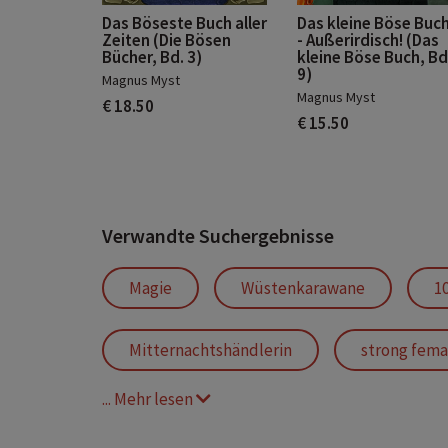
Das Böseste Buch aller
Das kleine Böse Buch
Zeiten (Die Bösen
- Außerirdisch! (Das
Bücher, Bd. 3)
kleine Böse Buch, Bd
9)
Magnus Myst
Magnus Myst
€ 18.50
€ 15.50
Verwandte Suchergebnisse
Magie
Wüstenkarawane
1
Mitternachtshändlerin
strong fema
... Mehr lesen
Wüste
Abenteuer Fantasy