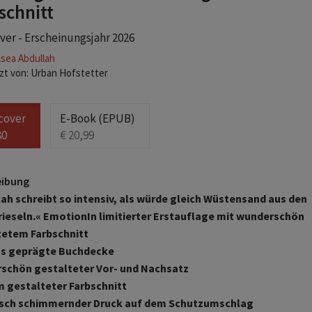
schnitt
er - Erscheinungsjahr 2026
sea Abdullah
zt von: Urban Hofstetter
cover
E-Book (EPUB)
80
€ 20,99
eibung
ah schreibt so intensiv, als würde gleich Wüstensand aus den
rieseln.« Emotion
In limitierter Erstauflage mit wunderschön
tetem Farbschnitt
ös geprägte Buchdecke
schön gestalteter Vor- und Nachsatz
 gestalteter Farbschnitt
isch schimmernder Druck auf dem Schutzumschlag