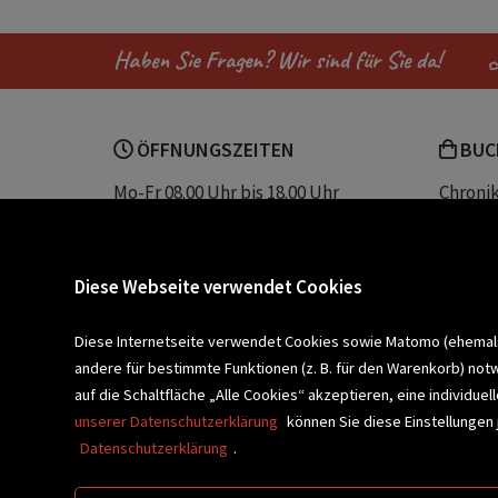
a tempest of tea
Hafsah Faizal
Haben Sie Fragen? Wir sind für Sie da!
All Age Fantasy
ÖFFNUNGSZEITEN
BUC
Mo-Fr 08.00 Uhr bis 18.00 Uhr
Chroni
Sa 08.00 Uhr bis 12.30 Uhr
Unser 
Servic
Buchhandlung Plautz
Barrier
Diese Webseite verwendet Cookies
Sparkassenplatz 2
Kontak
8200 Gleisdorf
Diese Internetseite verwendet Cookies sowie Matomo (ehemals P
andere für bestimmte Funktionen (z. B. für den Warenkorb) not
Newsletter a
BLEIBEN WIR IN KONTAKT!
auf die Schaltfläche „Alle Cookies“ akzeptieren, eine individu
unserer Datenschutzerklärung
können Sie diese Einstellungen 
Datenschutzerklärung
.
VERANSTALTUNGEN
SCHULBU