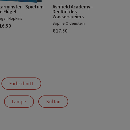
tarminster - Spiel um
Ashfield Academy -
e Flügel
Der Ruf des
Wasserspeiers
gan Hopkins
Sophie Oldenstein
 16.50
€ 17.50
Farbschnitt
Lampe
Sultan
schnitt
Lied der Krähen