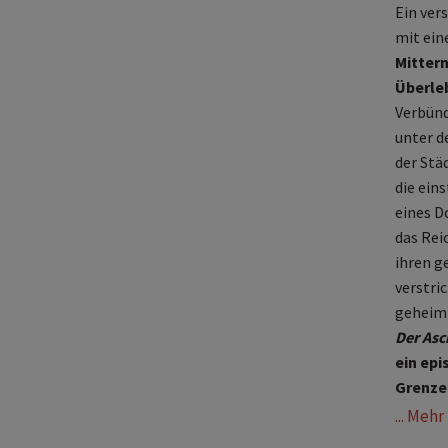
Ein ver
mit eine
Mittern
Überle
Verbünd
unter d
der Stä
die ein
eines D
das Rei
ihren g
verstri
geheimn
Der Asc
ein epi
Grenze
... Meh