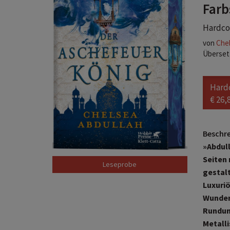
Farb
Hardcov
von
Chel
Überset
Hard
€ 26,
Beschr
»Abdull
Seiten 
Leseprobe
gestal
Luxuri
Wunder
Rundum
Metall