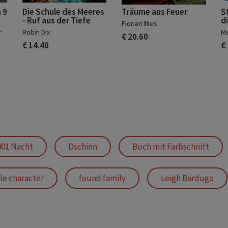
 9
Die Schule des Meeres
Träume aus Feuer
S
- Ruf aus der Tiefe
di
Florian Illies
.
Robin Dix
Me
€ 20.60
€ 14.40
€
001 Nacht
Dschinn
Buch mit Farbschnitt
le character
found family
Leigh Bardugo
Neues Buch 2025
Fantasy 2025
schöner Farb