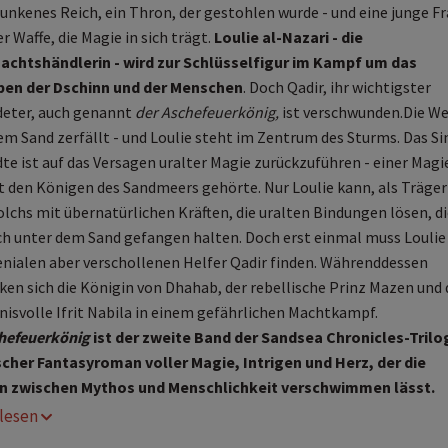
sunkenes Reich, ein Thron, der gestohlen wurde - und eine junge Fr
r Waffe, die Magie in sich trägt.
Loulie al-Nazari - die
achtshändlerin - wird zur Schlüsselfigur im Kampf um das
ben der Dschinn und der Menschen
. Doch Qadir, ihr wichtigster
eter, auch genannt
der Aschefeuerkönig,
ist verschwunden.Die We
em Sand zerfällt - und Loulie steht im Zentrum des Sturms. Das S
dte ist auf das Versagen uralter Magie zurückzuführen - einer Magi
st den Königen des Sandmeers gehörte. Nur Loulie kann, als Träger
olchs mit übernatürlichen Kräften, die uralten Bindungen lösen, di
ch unter dem Sand gefangen halten. Doch erst einmal muss Loulie
enialen aber verschollenen Helfer Qadir finden. Währenddessen
cken sich die Königin von Dhahab, der rebellische Prinz Mazen und 
isvolle Ifrit Nabila in einem gefährlichen Machtkampf.
hefeuerkönig
ist der zweite Band der Sandsea Chronicles-Trilog
scher Fantasyroman voller Magie, Intrigen und Herz, der die
n zwischen Mythos und Menschlichkeit verschwimmen lässt.
r lesen