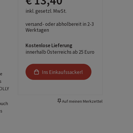
€ 13,40
inkl. gesetzl. MwSt.
versand- oder abholbereit in 2-3
Werktagen
Kostenlose Lieferung
innerhalb Österreichs ab 25 Euro
Ins Einkaufssackerl
ie
s
OLLY
Auf meinen Merkzettel
buch
es