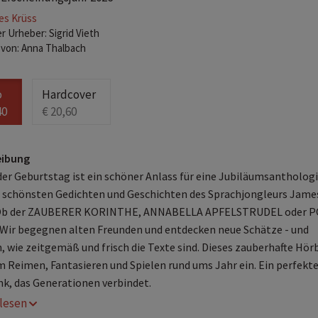
es Krüss
r Urheber: Sigrid Vieth
 von: Anna Thalbach
o
Hardcover
40
€ 20,60
eibung
der Geburtstag ist ein schöner Anlass für eine Jubiläumsantholog
 schönsten Gedichten und Geschichten des Sprachjongleurs Jame
 Ob der ZAUBERER KORINTHE, ANNABELLA APFELSTRUDEL oder P
Wir begegnen alten Freunden und entdecken neue Schätze - und
, wie zeitgemäß und frisch die Texte sind. Dieses zauberhafte Hör
m Reimen, Fantasieren und Spielen rund ums Jahr ein. Ein perfekt
k, das Generationen verbindet.
r lesen