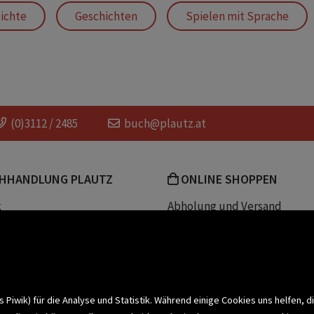
ichte
Geschichten
Spielen mit Sprache
mes Krüss
Vorlesebücher
(0)3112 / 2485
buch@plautz.at
HHANDLUNG PLAUTZ
ONLINE SHOPPEN
k
Abholung und Versand
Team
Zahlungsmethoden
e
Widerrufsrecht
efreiheit
Datenschutz- und Cookieerk
t
iwik) für die Analyse und Statistik. Während einige Cookies uns helfen, d