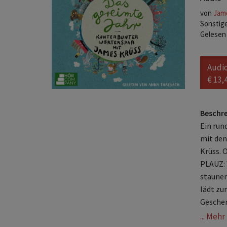
von
Jam
Sonstige
Gelesen
Audi
€ 13,
Beschr
Ein run
mit den
Krüss.
PLAUZ: 
staunen
lädt zu
Geschen
... Meh