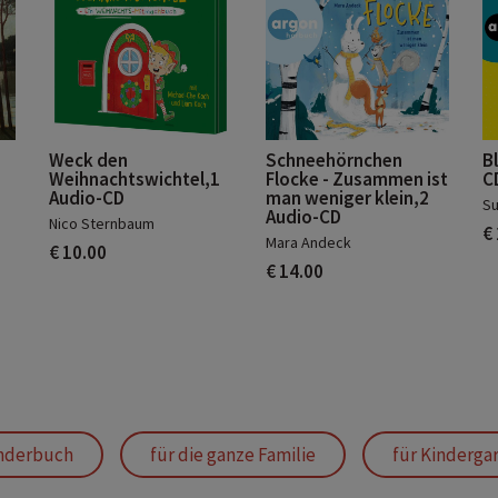
Weck den
Schneehörnchen
B
Weihnachtswichtel,1
Flocke - Zusammen ist
C
Audio-CD
man weniger klein,2
Su
Audio-CD
Nico Sternbaum
€
Mara Andeck
€ 10.00
€ 14.00
nderbuch
für die ganze Familie
für Kinderga