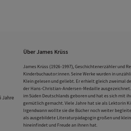
Über James Krüss
James Krüss (1926-1997), Geschichtenerzähler und R
Kinderbuchautor:innen. Seine Werke wurden in unzähl
Klein gelesen und geliebt. Er erhielt gleich zweimal 
der Hans-Christian-Andersen-Medaille ausgezeichnet.
im Süden Deutschlands geboren und hat es sich mit ih
5 Jahre
gemütlich gemacht. Viele Jahre hat sie als Lektorin K
Irgendwann wollte sie die Bücher noch weiter begleiten
als ausgebildete Literaturpädagogin großen und klei
hineinfindet und Freude an ihnen hat.