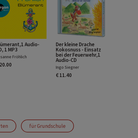
lümerant,1 Audio-
Der kleine Drache
D, 1 MP3
Kokosnuss - Einsatz
bei der Feuerwehr,1
sanne Fröhlich
Audio-CD
 20.00
Ingo Siegner
€ 11.40
rten
für Grundschule