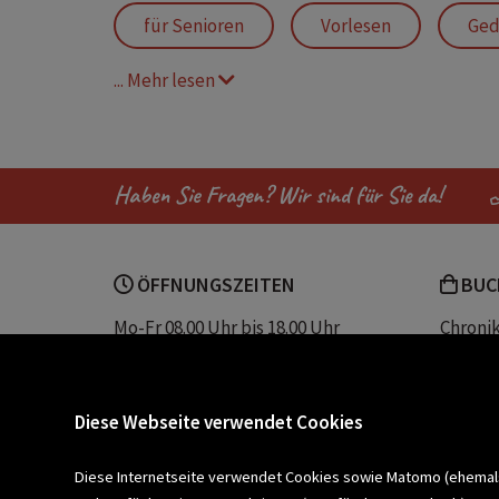
für Senioren
Vorlesen
Ged
... Mehr lesen
Klassiker für Groß un
100 Jahre Ja
Haben Sie Fragen? Wir sind für Sie da!
ÖFFNUNGSZEITEN
BUC
Mo-Fr 08.00 Uhr bis 18.00 Uhr
Chroni
Sa 08.00 Uhr bis 12.30 Uhr
Unser 
Servic
Buchhandlung Plautz
Barrier
Diese Webseite verwendet Cookies
Sparkassenplatz 2
Kontak
8200 Gleisdorf
Diese Internetseite verwendet Cookies sowie Matomo (ehemals P