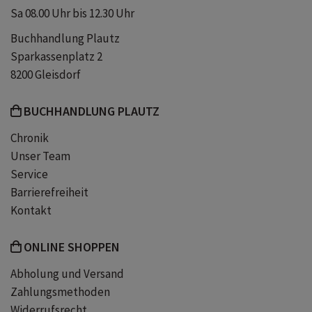
Sa 08.00 Uhr bis 12.30 Uhr
Reiseführer Graz mit Karte
Buchhandlung Plautz
Sparkassenplatz 2
Schloss Eggenberg Graz
8200 Gleisdorf
BUCHHANDLUNG PLAUTZ
Schloss Eggenzeughaus
Schlossberg
Chronik
Unser Team
Sporgasse Graz
Stadtführer Graz
Service
Barrierefreiheit
Stadtplan Graz
Uhrturm Graz
Kontakt
Universalmuseum Joanneum
ONLINE SHOPPEN
Abholung und Versand
reiseführer Graz
wohin in graz
Zahlungsmethoden
Widerrufsrecht