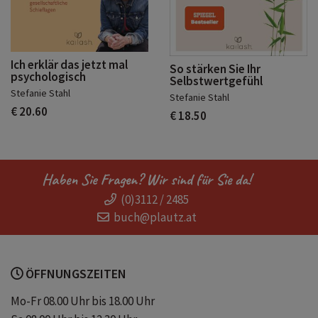
Ich erklär das jetzt mal
So stärken Sie Ihr
psychologisch
Selbstwertgefühl
Stefanie Stahl
Stefanie Stahl
€ 20.60
€ 18.50
Haben Sie Fragen? Wir sind für Sie da!
(0)3112 / 2485
buch@plautz.at
ÖFFNUNGSZEITEN
Mo-Fr 08.00 Uhr bis 18.00 Uhr