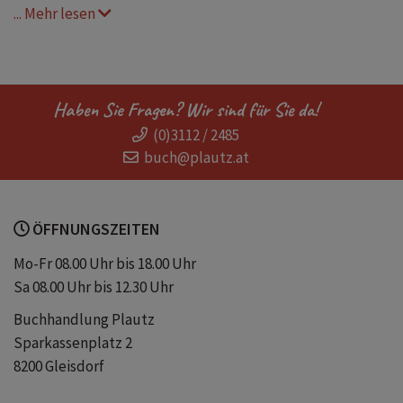
... Mehr lesen
Taschenkalender
Notizbuch
Bibelworte
Zitate
modern
Haben Sie Fragen? Wir sind für Sie da!
(0)3112 / 2485
Schule
Freizeit
Büro
buch@plautz.at
Farbfotos
Bibelverse
ÖFFNUNGSZEITEN
Mo-Fr 08.00 Uhr bis 18.00 Uhr
Sa 08.00 Uhr bis 12.30 Uhr
Buchhandlung Plautz
Sparkassenplatz 2
8200 Gleisdorf