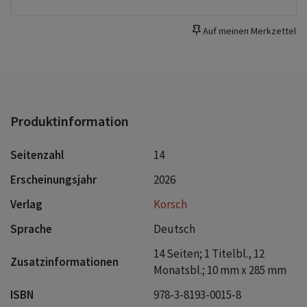
und hochwertiges Papier aus. Dies gewährleistet ein
müheloses Umblättern der Seiten sowie eine stilvolle
Auf meinen Merkzettel
Dekoration deiner Räume. Wähle aus verschiedenen
Formaten unserer Poster-Kalender aus, um das passende
Deko-Element für deine Wand zu finden!
Produktinformation
Seitenzahl
14
Erscheinungsjahr
2026
Verlag
Korsch
Sprache
Deutsch
14 Seiten; 1 Titelbl., 12
Zusatzinformationen
Monatsbl.; 10 mm x 285 mm
ISBN
978-3-8193-0015-8