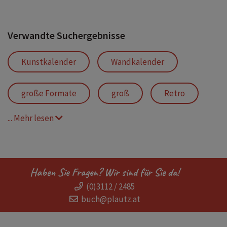
Verwandte Suchergebnisse
Kunstkalender
Wandkalender
große Formate
groß
Retro
... Mehr lesen
Jugendstil
Belle Époque
Plakat
Poster
Dekor
Haben Sie Fragen? Wir sind für Sie da!
(0)3112 / 2485
Ornamentik
Toulouse-Lautrec
buch@plautz.at
Mucha
Werbung
Galerie