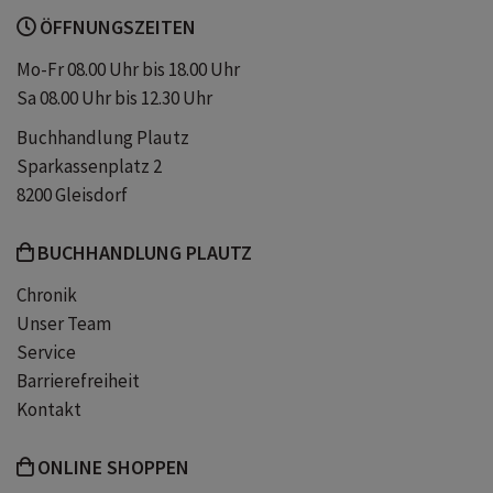
ÖFFNUNGSZEITEN
Kunst
wand-bilder
Mo-Fr 08.00 Uhr bis 18.00 Uhr
Sa 08.00 Uhr bis 12.30 Uhr
Kunst-druck
für die wand
Buchhandlung Plautz
Sparkassenplatz 2
schön
klassisch
8200 Gleisdorf
BUCHHANDLUNG PLAUTZ
Jahreskalender
vertikal
Chronik
Unser Team
Service
Barrierefreiheit
Kontakt
ONLINE SHOPPEN