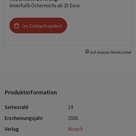
Wandkalender ist nicht nur ein optisches Highlight,
innerhalb Österreichs ab 25 Euro
sondern auch ein praktischer Begleiter durch das Jahr. Er
begeistert mit wechselnden, einzigartigen Motiven für
jede Jahreszeit. Korsch Kalender zeichnen sich durch eine
Ins Einkaufssackerl
herausragende Druckqualität, eine stabile Spiralbindung
und hochwertiges Papier aus. Dies gewährleistet ein
müheloses Umblättern der Seiten sowie eine stilvolle
Auf meinen Merkzettel
Dekoration deiner Räume. Wähle aus verschiedenen
Formaten unserer Poster-Kalender aus, um das passende
Deko-Element für deine Wand zu finden!
Produktinformation
Seitenzahl
14
Erscheinungsjahr
2026
Verlag
Korsch