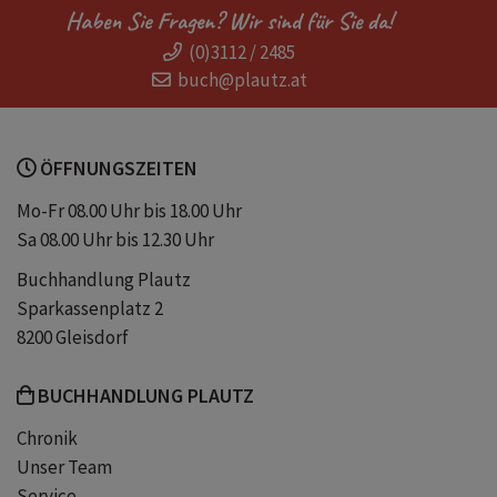
Haben Sie Fragen? Wir sind für Sie da!
(0)3112 / 2485
kandinsky
Picasso
klee
buch@plautz.at
macke
van gogh
renoir
ÖFFNUNGSZEITEN
monet
klimt
wand-schmuck
Mo-Fr 08.00 Uhr bis 18.00 Uhr
Sa 08.00 Uhr bis 12.30 Uhr
wand-bilder
Jahreskalender
Buchhandlung Plautz
Sparkassenplatz 2
vertikal
8200 Gleisdorf
BUCHHANDLUNG PLAUTZ
Chronik
Unser Team
Service