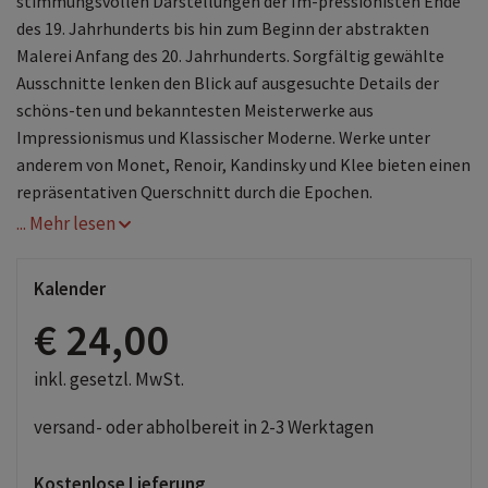
stimmungsvollen Darstellungen der Im-pressionisten Ende
des 19. Jahrhunderts bis hin zum Beginn der abstrakten
Malerei Anfang des 20. Jahrhunderts. Sorgfältig gewählte
Ausschnitte lenken den Blick auf ausgesuchte Details der
schöns-ten und bekanntesten Meisterwerke aus
Impressionismus und Klassischer Moderne. Werke unter
anderem von Monet, Renoir, Kandinsky und Klee bieten einen
repräsentativen Querschnitt durch die Epochen.
... Mehr lesen
Kunstkalender groß im Hochformat
Hervorragende Druckqualität bis ins Detail
Neutrales Kalendarium für alle Länder
Kalender
FSC zertifiziertes Papier aus verantwortungsvollen
€ 24,00
Quellen
Schickes passepartout Design für einen wertigen
inkl. gesetzl. MwSt.
Anblick Ihres Wandkalenders
Korsch Wandkalender
Entdecke die vielseitigen
versand- oder abholbereit in 2-3 Werktagen
Einsatzmöglichkeiten für unseren Kalender, sei es im
Büro, in der Küche, im Wohn- oder Schlafzimmer. Dieser
Kostenlose Lieferung