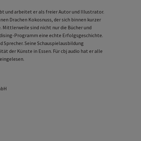
 und arbeitet er als freier Autor und Illustrator.
inen Drachen Kokosnuss, der sich binnen kurzer
Mittlerweile sind nicht nur die Bücher und
dising-Programm eine echte Erfolgsgeschichte.
nd Sprecher. Seine Schauspielausbildung
t der Künste in Essen. Für cbj audio hat er alle
eingelesen.
mbH