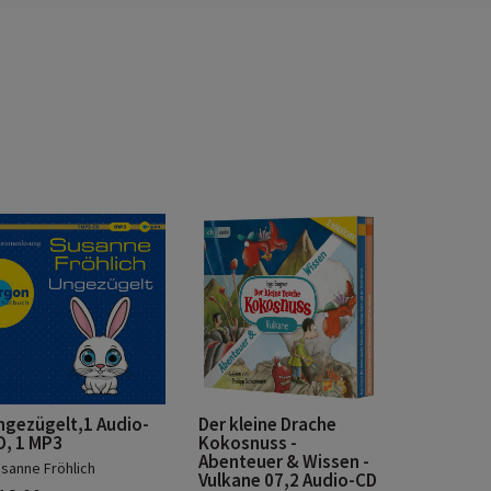
ngezügelt,1 Audio-
Der kleine Drache
D, 1 MP3
Kokosnuss -
Abenteuer & Wissen -
sanne Fröhlich
Vulkane 07,2 Audio-CD