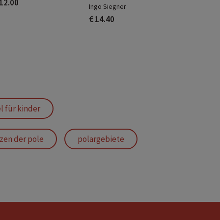
 12.00
Ingo Siegner
€ 14.40
 für kinder
zen der pole
polargebiete
achbuch-reihe
serien