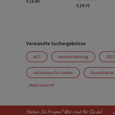
€ 16.00
€ 24.70
Verwandte Suchergebnisse
ab 5
neuerscheinung
2023
sachwissen für kinder
feuerdrache
... Mehr lesen
südpol
nordpol
arktis
ungekürzte lesung
Haben Sie Fragen? Wir sind für Sie da!