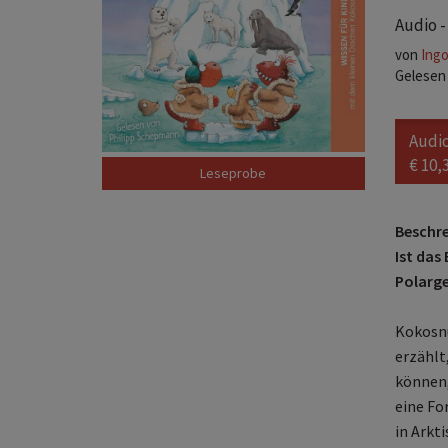
Audio -
von
Ingo
Gelesen
Audi
€ 10,
Beschr
Ist das
Polarge
Kokosnu
erzählt
können,
eine Fo
in Arkt