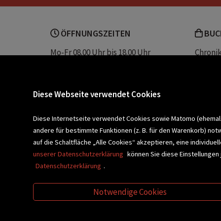
ÖFFNUNGSZEITEN
BUC
Mo-Fr 08.00 Uhr bis 18.00 Uhr
Chroni
Sa 08.00 Uhr bis 12.30 Uhr
Unser 
Servic
Buchhandlung Plautz
Barrier
Diese Webseite verwendet Cookies
Sparkassenplatz 2
Kontak
8200 Gleisdorf
Diese Internetseite verwendet Cookies sowie Matomo (ehemals P
andere für bestimmte Funktionen (z. B. für den Warenkorb) not
Newsletter a
BLEIBEN WIR IN KONTAKT!
auf die Schaltfläche „Alle Cookies“ akzeptieren, eine individu
unserer Datenschutzerklärung
können Sie diese Einstellungen 
Datenschutzerklärung
.
VERANSTALTUNGEN
SCHULBU
Notwendige Cookies
VIDEO-TIPPS
GESCHENKETIPP