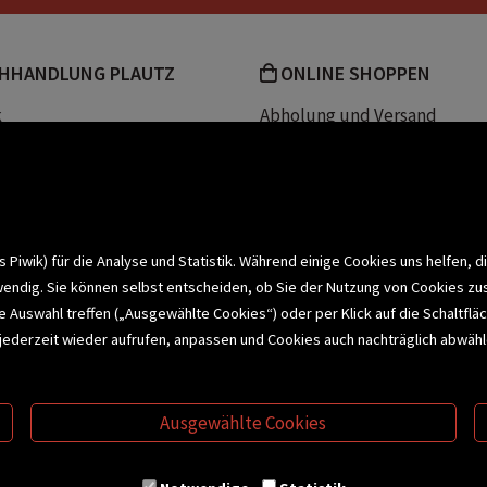
HHANDLUNG PLAUTZ
ONLINE SHOPPEN
k
Abholung und Versand
Team
Zahlungsmethoden
e
Widerrufsrecht
efreiheit
Datenschutz- und Cookieerk
t
iwik) für die Analyse und Statistik. Während einige Cookies uns helfen, d
wendig. Sie können selbst entscheiden, ob Sie der Nutzung von Cookies zu
bonnieren >
elle Auswahl treffen („Ausgewählte Cookies“) oder per Klick auf die Schalt
jederzeit wieder aufrufen, anpassen und Cookies auch nachträglich abwähle
CHSERVICE
BUCHEMPFEHLUNGEN
BI
Ausgewählte Cookies
S
VERTRAG WIDERRUFEN