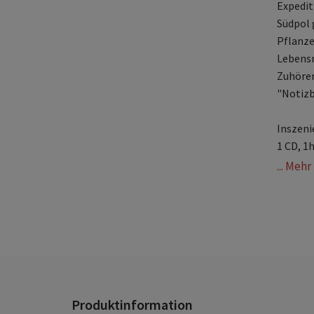
Expedit
Südpol 
Pflanze
Lebensr
Zuhörer
"Notizb
Inszeni
1 CD, 1
... Meh
Produktinformation