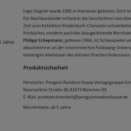
Ingo Siegner wurde 1965 in Hannover geboren. Dort lebt
Für Nachbarskinder erfand er die Geschichten vom kle
Zeit zum beliebten Kinderbuch-Character entwickelte. 
Hörbücher, sondern auch das dazugehörende Merchan
Philipp Schepmann
, geboren 1966, ist Schauspieler u
5 Jahre
absolvierte er an der renommierten Folkwang Universitä
bisherigen Abenteuer des kleinen Drachen Kokosnuss 
Produktsicherheit
Hersteller: Penguin Random House Verlagsgruppe G
Neumarkter Straße 28, 81673 München DE
E-Mail: produktsicherheit@penguinrandomhouse.de
Warnhinweis: ab 5 Jahre