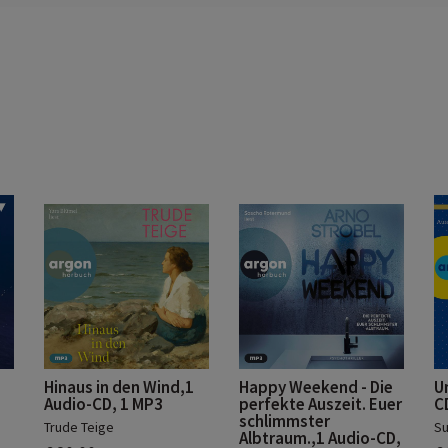
Hinaus in den Wind,1
Happy Weekend - Die
U
Audio-CD, 1 MP3
perfekte Auszeit. Euer
C
schlimmster
Trude Teige
Su
Albtraum.,1 Audio-CD,