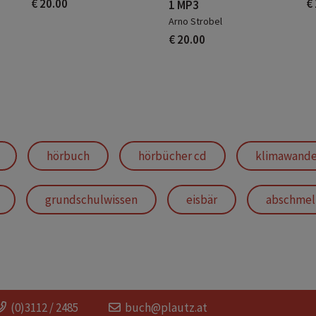
€ 20.00
€
1 MP3
Arno Strobel
€ 20.00
hörbuch
hörbücher cd
klimawandel
grundschulwissen
eisbär
abschmel
antarktis
polarexpedition
kokosnuss-s
(0)3112 / 2485
buch@plautz.at