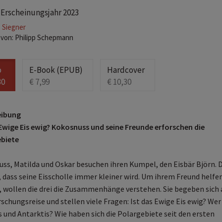
 Erscheinungsjahr 2023
 Siegner
 von: Philipp Schepmann
o
E-Book (EPUB)
Hardcover
30
€ 7,99
€ 10,30
eibung
 Ewige Eis ewig? Kokosnuss und seine Freunde erforschen die
biete
ss, Matilda und Oskar besuchen ihren Kumpel, den Eisbär Björn. 
, dass seine Eisscholle immer kleiner wird. Um ihrem Freund helfe
 wollen die drei die Zusammenhänge verstehen. Sie begeben sich 
rschungsreise und stellen viele Fragen: Ist das Ewige Eis ewig? Wer
is und Antarktis? Wie haben sich die Polargebiete seit den ersten