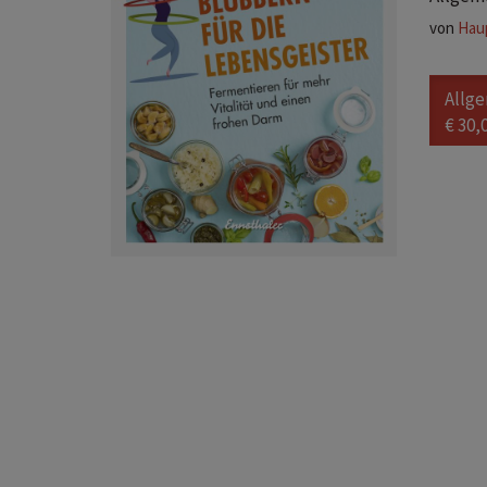
von
Hau
Allg
€ 30,