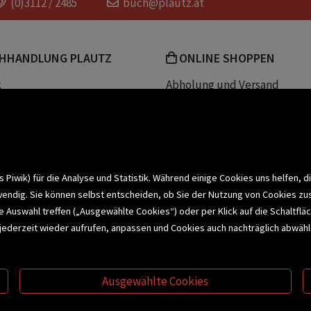
(0)3112 / 2485
buch@plautz.at
HHANDLUNG PLAUTZ
ONLINE SHOPPEN
k
Abholung und Versand
Team
Zahlungsmethoden
e
Widerrufsrecht
efreiheit
Datenschutz- und Cookieerk
t
iwik) für die Analyse und Statistik. Während einige Cookies uns helfen, d
wendig. Sie können selbst entscheiden, ob Sie der Nutzung von Cookies zu
bonnieren >
elle Auswahl treffen („Ausgewählte Cookies“) oder per Klick auf die Schalt
jederzeit wieder aufrufen, anpassen und Cookies auch nachträglich abwähle
CHSERVICE
BUCHEMPFEHLUNGEN
BI
Ausgewählte Cookies
S
VERTRAG WIDERRUFEN