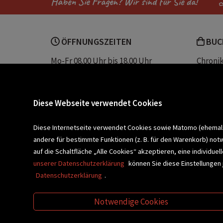
Haben Sie Fragen? Wir sind für Sie da!
ÖFFNUNGSZEITEN
BUC
Mo-Fr 08.00 Uhr bis 18.00 Uhr
Chroni
Sa 08.00 Uhr bis 12.30 Uhr
Unser 
Servic
Buchhandlung Plautz
Barrier
Diese Webseite verwendet Cookies
Sparkassenplatz 2
Kontak
8200 Gleisdorf
Diese Internetseite verwendet Cookies sowie Matomo (ehemals P
andere für bestimmte Funktionen (z. B. für den Warenkorb) not
Newsletter a
BLEIBEN WIR IN KONTAKT!
auf die Schaltfläche „Alle Cookies“ akzeptieren, eine individu
unserer Datenschutzerklärung
können Sie diese Einstellungen 
Datenschutzerklärung
.
VERANSTALTUNGEN
SCHULBU
Notwendige Cookies
VIDEO-TIPPS
GESCHENKETIPP