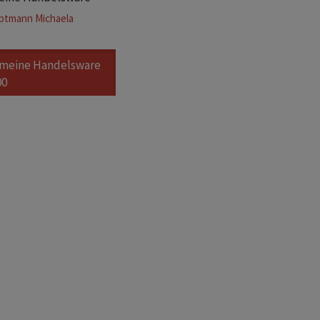
ptmann Michaela
emeine Handelsware
00